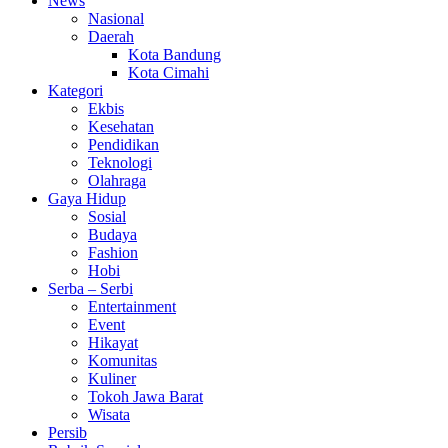
News
Nasional
Daerah
Kota Bandung
Kota Cimahi
Kategori
Ekbis
Kesehatan
Pendidikan
Teknologi
Olahraga
Gaya Hidup
Sosial
Budaya
Fashion
Hobi
Serba – Serbi
Entertainment
Event
Hikayat
Komunitas
Kuliner
Tokoh Jawa Barat
Wisata
Persib