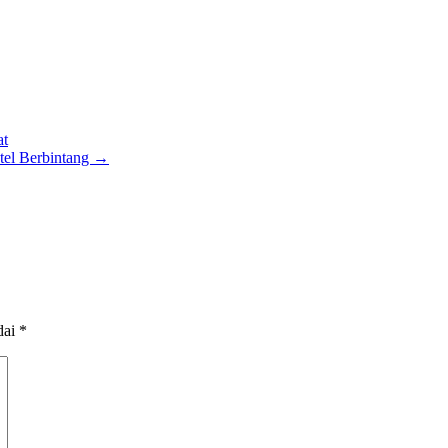
at
tel Berbintang
→
dai
*