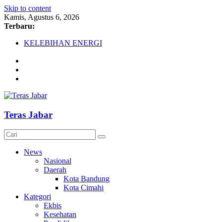
Skip to content
Kamis, Agustus 6, 2026
Terbaru:
KELEBIHAN ENERGI
Komnas Anti Pemurtadan Gandeng Dewan Dakwah Gelar Semin
Cetak Sejarah, 20 Ribu Anak PAUD/TK/RA di Bandung Barat 
AKU NGONTÉN MAKA AKU ADA
Lawan Gerakan LGBT dengan Terbitkan UU Anti LGBT
Teras Jabar
News
Nasional
Daerah
Kota Bandung
Kota Cimahi
Kategori
Ekbis
Kesehatan