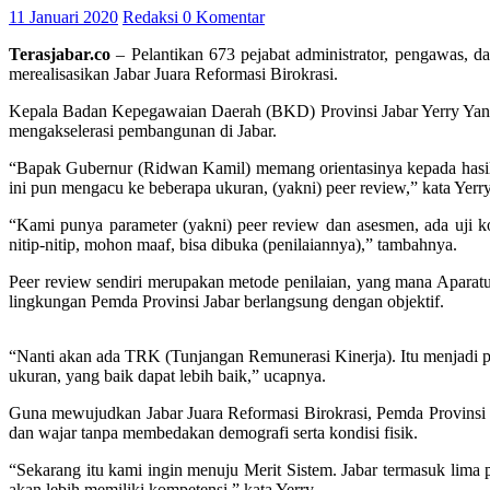
11 Januari 2020
Redaksi
0 Komentar
Terasjabar.co
– Pelantikan 673 pejabat administrator, pengawas, 
merealisasikan Jabar Juara Reformasi Birokrasi.
Kepala Badan Kepegawaian Daerah (BKD) Provinsi Jabar Yerry Yanuar 
mengakselerasi pembangunan di Jabar.
“Bapak Gubernur (Ridwan Kamil) memang orientasinya kepada hasil. B
ini pun mengacu ke beberapa ukuran, (yakni) peer review,” kata Yerry
“Kami punya parameter (yakni) peer review dan asesmen, ada uji ko
nitip-nitip, mohon maaf, bisa dibuka (penilaiannya),” tambahnya.
Peer review sendiri merupakan metode penilaian, yang mana Aparatu
lingkungan Pemda Provinsi Jabar berlangsung dengan objektif.
“Nanti akan ada TRK (Tunjangan Remunerasi Kinerja). Itu menjadi p
ukuran, yang baik dapat lebih baik,” ucapnya.
Guna mewujudkan Jabar Juara Reformasi Birokrasi, Pemda Provinsi J
dan wajar tanpa membedakan demografi serta kondisi fisik.
“Sekarang itu kami ingin menuju Merit Sistem. Jabar termasuk lima p
akan lebih memiliki kompetensi,” kata Yerry.