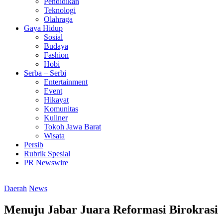
Pendidikan
Teknologi
Olahraga
Gaya Hidup
Sosial
Budaya
Fashion
Hobi
Serba – Serbi
Entertainment
Event
Hikayat
Komunitas
Kuliner
Tokoh Jawa Barat
Wisata
Persib
Rubrik Spesial
PR Newswire
Daerah
News
Menuju Jabar Juara Reformasi Birokrasi