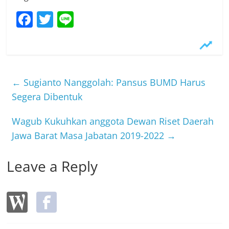
F
T
Li
a
w
n
c
itt
e
e
er
b
←
Sugianto Nanggolah: Pansus BUMD Harus
o
Segera Dibentuk
o
Wagub Kukuhkan anggota Dewan Riset Daerah
k
Jawa Barat Masa Jabatan 2019-2022
→
Leave a Reply