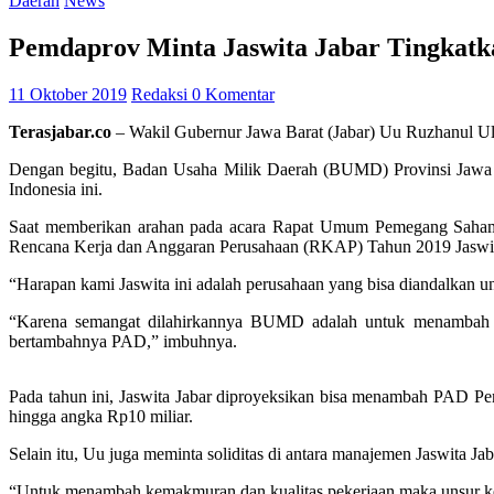
Daerah
News
Pemdaprov Minta Jaswita Jabar Tingkat
11 Oktober 2019
Redaksi
0 Komentar
Terasjabar.co
– Wakil Gubernur Jawa Barat (Jabar) Uu Ruzhanul Ulu
Dengan begitu, Badan Usaha Milik Daerah (BUMD) Provinsi Jawa Ba
Indonesia ini.
Saat memberikan arahan pada acara Rapat Umum Pemegang Saham 
Rencana Kerja dan Anggaran Perusahaan (RKAP) Tahun 2019 Jaswit
“Harapan kami Jaswita ini adalah perusahaan yang bisa diandalkan
“Karena semangat dilahirkannya BUMD adalah untuk menambah PAD.
bertambahnya PAD,” imbuhnya.
Pada tahun ini, Jaswita Jabar diproyeksikan bisa menambah PAD Pe
hingga angka Rp10 miliar.
Selain itu, Uu juga meminta soliditas di antara manajemen Jaswita J
“Untuk menambah kemakmuran dan kualitas pekerjaan maka unsur keba