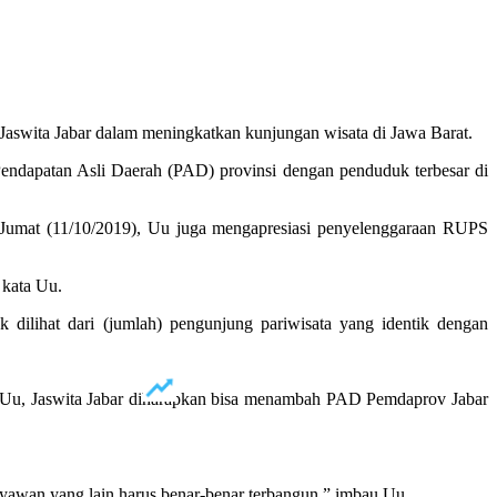
Jaswita Jabar dalam meningkatkan kunjungan wisata di Jawa Barat.
endapatan Asli Daerah (PAD) provinsi dengan penduduk terbesar di
umat (11/10/2019), Uu juga mengapresiasi penyelenggaraan RUPS
 kata Uu.
dilihat dari (jumlah) pengunjung pariwisata yang identik dengan
ta Uu, Jaswita Jabar diharapkan bisa menambah PAD Pemdaprov Jabar
ryawan yang lain harus benar-benar terbangun,” imbau Uu.