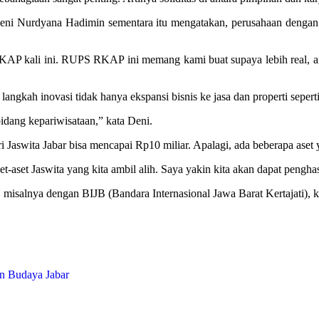
eni Nurdyana Hadimin sementara itu mengatakan, perusahaan dengan ca
 kali ini. RUPS RKAP ini memang kami buat supaya lebih real, artin
 langkah inovasi tidak hanya ekspansi bisnis ke jasa dan properti sepert
bidang kepariwisataan,” kata Deni.
Jaswita Jabar bisa mencapai Rp10 miliar. Apalagi, ada beberapa aset 
set-aset Jaswita yang kita ambil alih. Saya yakin kita akan dapat peng
alnya dengan BIJB (Bandara Internasional Jawa Barat Kertajati), ka
an Budaya Jabar