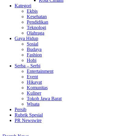
Kota Cimahi
Kategori
Ekbis
Kesehatan
Pendidikan
Teknologi
Olahraga
Gaya Hidup
Sosial
Budaya
Fashion
Hobi
Serba – Serbi
Entertainment
Event
Hikayat
Komunitas
Kuliner
Tokoh Jawa Barat
Wisata
Persib
Rubrik Spesial
PR Newswire