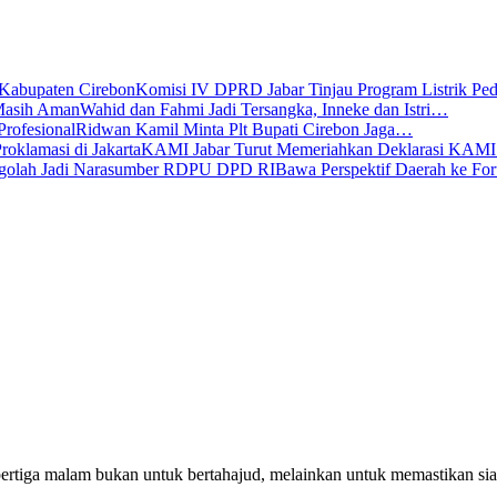
Komisi IV DPRD Jabar Tinjau Program Listrik P
Wahid dan Fahmi Jadi Tersangka, Inneke dan Istri…
Ridwan Kamil Minta Plt Bupati Cirebon Jaga…
KAMI Jabar Turut Memeriahkan Deklarasi KAM
Bawa Perspektif Daerah ke Fo
pertiga malam bukan untuk bertahajud, melainkan untuk memastikan si