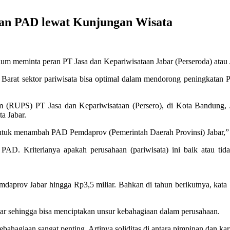
kan PAD lewat Kunjungan Wisata
m meminta peran PT Jasa dan Kepariwisataan Jabar (Perseroda) atau 
rat sektor pariwisata bisa optimal dalam mendorong peningkatan P
(RUPS) PT Jasa dan Kepariwisataan (Persero), di Kota Bandung, J
a Jabar.
 untuk menambah PAD Pemdaprov (Pemerintah Daerah Provinsi) Jabar,”
 Kriterianya apakah perusahaan (pariwisata) ini baik atau tidak 
mdaprov Jabar hingga Rp3,5 miliar. Bahkan di tahun berikutnya, ka
abar sehingga bisa menciptakan unsur kebahagiaan dalam perusahaan.
hagiaan sangat penting. Artinya soliditas di antara pimpinan dan ka