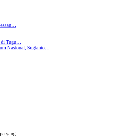
edesaan…
I di Tugu…
rum Nasional, Sugianto…
apa yang