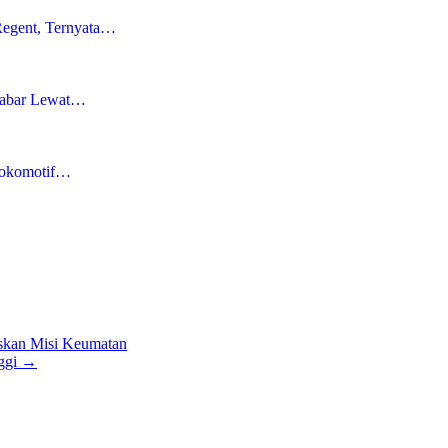
Regent, Ternyata…
Jabar Lewat…
Lokomotif…
skan Misi Keumatan
ggi
→