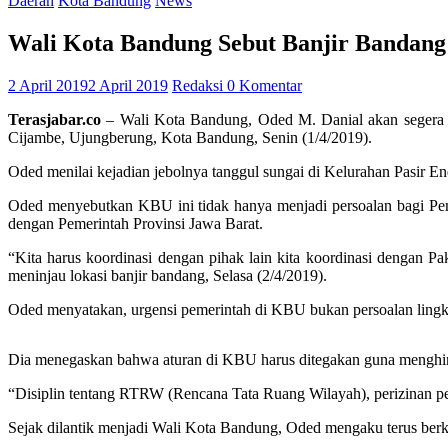
Daerah
Kota Bandung
News
Wali Kota Bandung Sebut Banjir Bandan
2 April 2019
2 April 2019
Redaksi
0 Komentar
Terasjabar.co
– Wali Kota Bandung, Oded M. Danial akan segera b
Cijambe, Ujungberung, Kota Bandung, Senin (1/4/2019).
Oded menilai kejadian jebolnya tanggul sungai di Kelurahan Pasir
Oded menyebutkan KBU ini tidak hanya menjadi persoalan bagi Pe
dengan Pemerintah Provinsi Jawa Barat.
“Kita harus koordinasi dengan pihak lain kita koordinasi dengan Pa
meninjau lokasi banjir bandang, Selasa (2/4/2019).
Oded menyatakan, urgensi pemerintah di KBU bukan persoalan ling
Dia menegaskan bahwa aturan di KBU harus ditegakan guna menghin
“Disiplin tentang RTRW (Rencana Tata Ruang Wilayah), perizinan pemb
Sejak dilantik menjadi Wali Kota Bandung, Oded mengaku terus berk