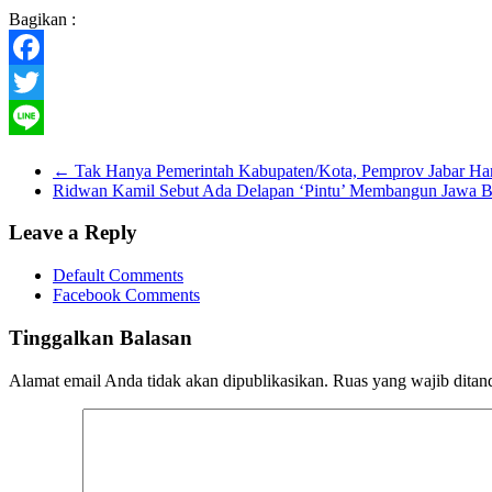
Bagikan :
Facebook
Twitter
Line
←
Tak Hanya Pemerintah Kabupaten/Kota, Pemprov Jabar Haru
Ridwan Kamil Sebut Ada Delapan ‘Pintu’ Membangun Jawa B
Leave a Reply
Default Comments
Facebook Comments
Tinggalkan Balasan
Alamat email Anda tidak akan dipublikasikan.
Ruas yang wajib ditan