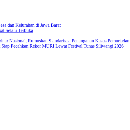
sa dan Kelurahan di Jawa Barat
at Selalu Terbuka
ar Nasional, Rumuskan Standarisasi Penanganan Kasus Pemurtadan
Siap Pecahkan Rekor MURI Lewat Festival Tunas Siliwangi 2026