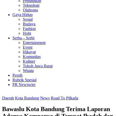
Pendidikan
Teknologi
Olahraga
Gaya Hidup
Sosial
Budaya
Fashion
Hobi
Serba – Serbi
Entertainment
Event
Hikayat
Komunitas
Kuliner
Tokoh Jawa Barat
Wisata
Persib
Rubrik Spesial
PR Newswire
Daerah
Kota Bandung
News
Road To Pilkada
Bawaslu Kota Bandung Terima Laporan