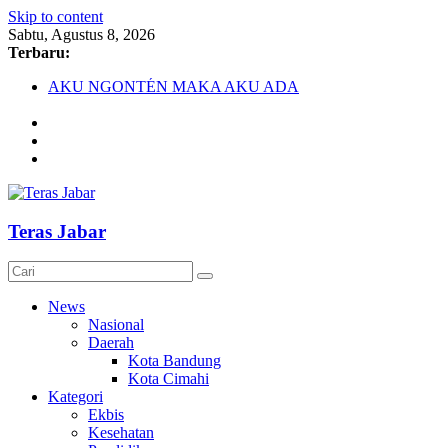
Skip to content
Sabtu, Agustus 8, 2026
Terbaru:
AKU NGONTÉN MAKA AKU ADA
Debat Publik Sidoarjo Bahas LGBTQ, Ustadz Yudi: Pintu
Taubat Selalu Terbuka
Darurat HIV pada Remaja, Solusi tak Menyentuh Masalah
Komnas Anti Pemurtadan Gandeng Dewan Dakwah Gelar
Seminar Nasional, Rumuskan Standarisasi Penanganan Kasus
Pemurtadan
Cetak Sejarah, 20 Ribu Anak PAUD/TK/RA di Bandung
Teras Jabar
Barat Siap Pecahkan Rekor MURI Lewat Festival Tunas
Siliwangi 2026
News
Nasional
Daerah
Kota Bandung
Kota Cimahi
Kategori
Ekbis
Kesehatan