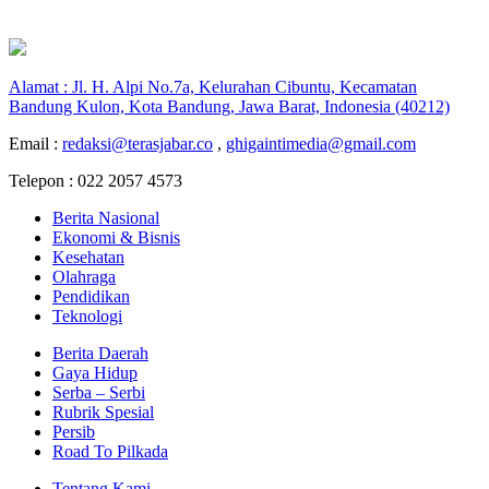
Alamat : Jl. H. Alpi No.7a, Kelurahan Cibuntu, Kecamatan
Bandung Kulon, Kota Bandung, Jawa Barat, Indonesia (40212)
Email :
redaksi@terasjabar.co
,
ghigaintimedia@gmail.com
Telepon : 022 2057 4573
Berita Nasional
Ekonomi & Bisnis
Kesehatan
Olahraga
Pendidikan
Teknologi
Berita Daerah
Gaya Hidup
Serba – Serbi
Rubrik Spesial
Persib
Road To Pilkada
Tentang Kami