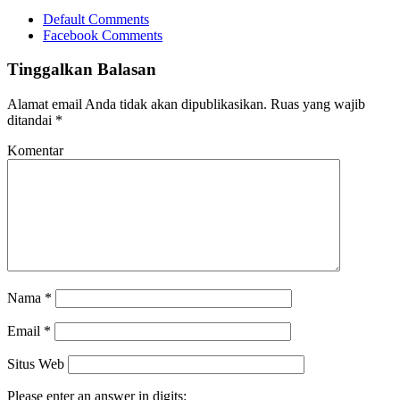
Default Comments
Facebook Comments
Tinggalkan Balasan
Alamat email Anda tidak akan dipublikasikan.
Ruas yang wajib
ditandai
*
Komentar
Nama
*
Email
*
Situs Web
Please enter an answer in digits: