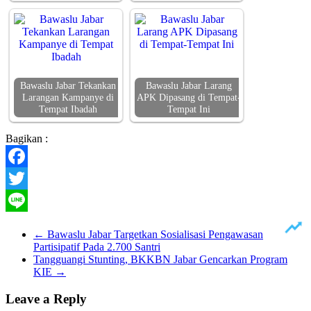
Bawaslu Jabar Tekankan
Bawaslu Jabar Larang
Larangan Kampanye di
APK Dipasang di Tempat-
Tempat Ibadah
Tempat Ini
Bagikan :
Facebook
Twitter
Line
←
Bawaslu Jabar Targetkan Sosialisasi Pengawasan
Partisipatif Pada 2.700 Santri
Tangguangi Stunting, BKKBN Jabar Gencarkan Program
KIE
→
Leave a Reply