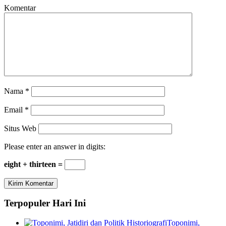
Komentar
Nama
*
Email
*
Situs Web
Please enter an answer in digits:
eight + thirteen =
Terpopuler Hari Ini
Toponimi,