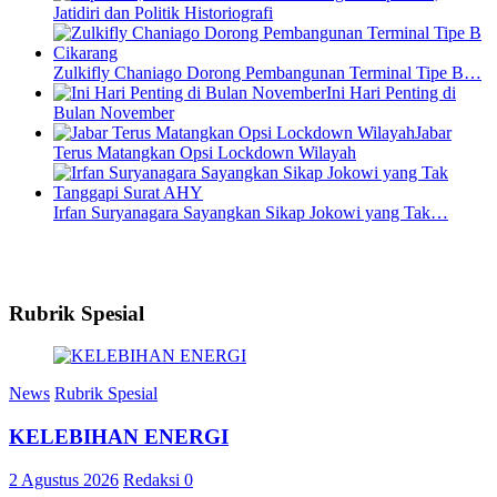
Jatidiri dan Politik Historiografi
Zulkifly Chaniago Dorong Pembangunan Terminal Tipe B…
Ini Hari Penting di
Bulan November
Jabar
Terus Matangkan Opsi Lockdown Wilayah
Irfan Suryanagara Sayangkan Sikap Jokowi yang Tak…
Rubrik Spesial
News
Rubrik Spesial
KELEBIHAN ENERGI
2 Agustus 2026
Redaksi
0