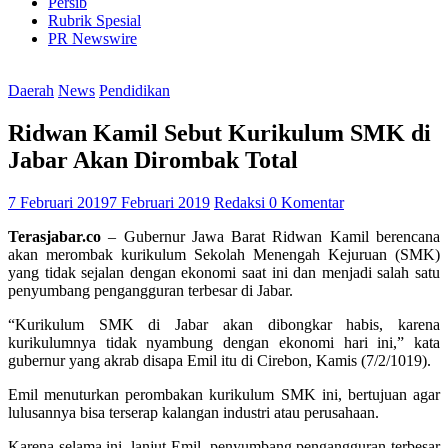
Persib
Rubrik Spesial
PR Newswire
Daerah
News
Pendidikan
Ridwan Kamil Sebut Kurikulum SMK di
Jabar Akan Dirombak Total
7 Februari 2019
7 Februari 2019
Redaksi
0 Komentar
Terasjabar.co
– Gubernur Jawa Barat Ridwan Kamil berencana
akan merombak kurikulum Sekolah Menengah Kejuruan (SMK)
yang tidak sejalan dengan ekonomi saat ini dan menjadi salah satu
penyumbang pengangguran terbesar di Jabar.
“Kurikulum SMK di Jabar akan dibongkar habis, karena
kurikulumnya tidak nyambung dengan ekonomi hari ini,” kata
gubernur yang akrab disapa Emil itu di Cirebon, Kamis (7/2/1019).
Emil menuturkan perombakan kurikulum SMK ini, bertujuan agar
lulusannya bisa terserap kalangan industri atau perusahaan.
Karena selama ini, lanjut Emil, penyumbang pengangguran terbesar