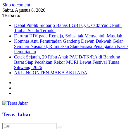
Skip to content
Sabtu, Agustus 8, 2026
Terbaru:
Debat Publik Sidoarjo Bahas LGBTQ, Ustadz Yudi: Pintu
Taubat Selalu Terbuka
Darurat HIV pada Remaja, Solusi tak Menyentuh Masalah
Komnas Anti Pemurtadan Gandeng Dewan Dakwah Gelar
Seminar Nasional, Rumuskan Standarisasi Penanganan Kasus
Pemurtadan
Cetak Sejarah, 20 Ribu Anak PAUD/TK/RA di Bandung
Barat Siap Pecahkan Rekor MURI Lewat Festival Tunas
Siliwangi 2026
AKU NGONTÉN MAKA AKU ADA
Teras Jabar