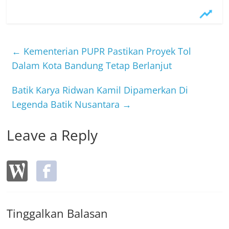
a
w
n
c
itt
e
e
er
b
←
Kementerian PUPR Pastikan Proyek Tol
o
Dalam Kota Bandung Tetap Berlanjut
o
Batik Karya Ridwan Kamil Dipamerkan Di
k
Legenda Batik Nusantara
→
Leave a Reply
Tinggalkan Balasan