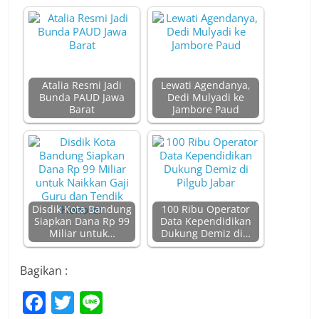
Atalia Resmi Jadi
Lewati Agendanya,
Bunda PAUD Jawa
Dedi Mulyadi ke
Barat
Jambore Paud
Disdik Kota Bandung
100 Ribu Operator
Siapkan Dana Rp 99
Data Kependidikan
Miliar untuk…
Dukung Demiz di…
Bagikan :
F
T
Li