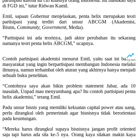
partisipasi karena itu ciri khasnya orang Indonesia. Itu masukan saya
di FGD ini,” tutur Ridwan Kamil.
Emil, sapaan Gubernur menjelaskan, penta helix merupakan teori
partisipasi yang terdiri dari unsur ABCGM (Akademisi,
Bisnis,
Community, Government
, Media).
“Partisipasi ini ada teorinya, jadi aktor perubahan itu sekarang
namanya teori penta helix ABCGM,” ucapnya.
Contoh partisipasi akademisi menurut Emil, yaitu saat ini banyak
masyarakat yang ingin berpartisipasi membangun Indonesia melalui
ilmunya, namun terhambat oleh aturan yang akhirnya hanya menjadi
sebuah buku penelitian.
“Contohnya saya akan bikin problem statement Jabar, ada 10
masalah, Unpad mau menyumbang apa? Itu contoh partisipasi penta
helix akademisi,” terang Emil.
Pada unsur bisnis yang memiliki kekuatan capital power atau uang,
perlu dirangkul oleh pemerintah agar bisnisnya tidak berorientasi
pada keuntungan.
“Mereka harus dirangkul supaya bisnisnya jangan profit oriented
saja tapi harus ada sila ke-5 nya. Orang kaya silakan makin kaya