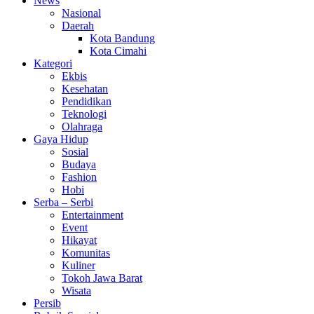
News
Nasional
Daerah
Kota Bandung
Kota Cimahi
Kategori
Ekbis
Kesehatan
Pendidikan
Teknologi
Olahraga
Gaya Hidup
Sosial
Budaya
Fashion
Hobi
Serba – Serbi
Entertainment
Event
Hikayat
Komunitas
Kuliner
Tokoh Jawa Barat
Wisata
Persib