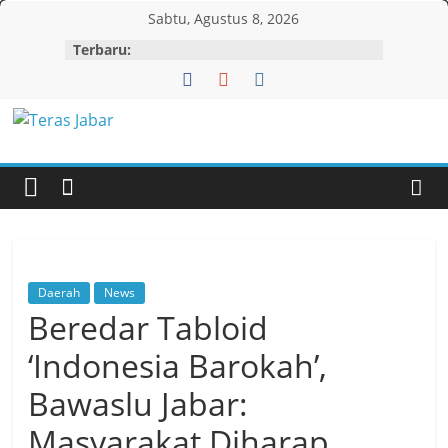
Skip
Sabtu, Agustus 8, 2026
to
Terbaru:
content
Teras
Jabar
Daerah
News
Beredar Tabloid
‘Indonesia Barokah’,
Bawaslu Jabar:
Masyarakat Diharap