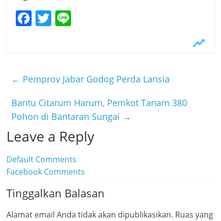
F
T
Li
a
w
n
c
itt
e
e
er
b
←
Pemprov Jabar Godog Perda Lansia
o
Bantu Citarum Harum, Pemkot Tanam 380
o
Pohon di Bantaran Sungai
→
k
Leave a Reply
Default Comments
Facebook Comments
Tinggalkan Balasan
Alamat email Anda tidak akan dipublikasikan.
Ruas yang