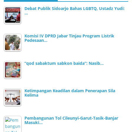
Debat Publik Sidoarjo Bahas LGBTQ, Ustadz Yudi:
…
Komisi IV DPRD Jabar Tinjau Program Listrik
Pedesaan…
“qod sabaktum sabkon baida”: Nasib…
Ketimpangan Keadilan dalam Penerapan Sila
Kelima
Pembangunan Tol Cileunyi-Garut-Tasik-Banjar
Masuki…