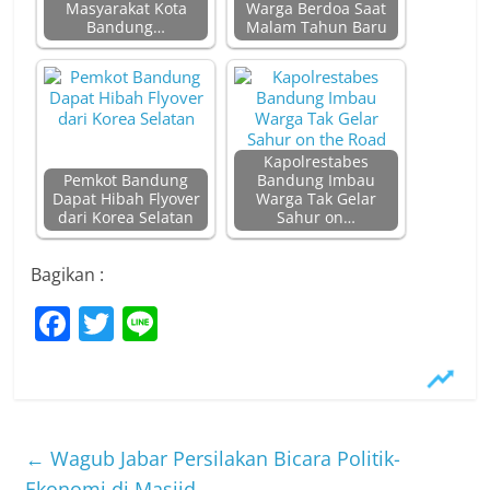
Masyarakat Kota
Warga Berdoa Saat
Bandung…
Malam Tahun Baru
Kapolrestabes
Pemkot Bandung
Bandung Imbau
Dapat Hibah Flyover
Warga Tak Gelar
dari Korea Selatan
Sahur on…
Bagikan :
F
T
Li
a
w
n
c
itt
e
e
er
b
←
Wagub Jabar Persilakan Bicara Politik-
Ekonomi di Masjid