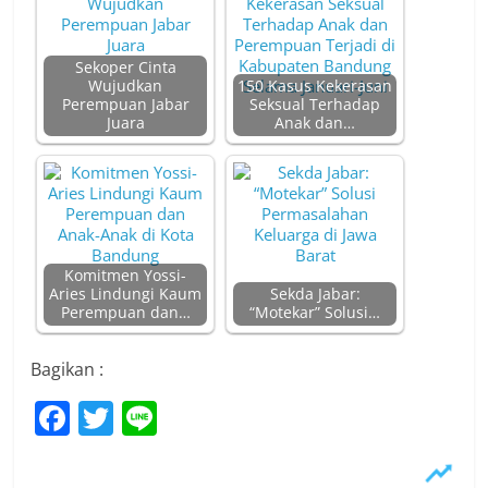
Sekoper Cinta
Wujudkan
150 Kasus Kekerasan
Perempuan Jabar
Seksual Terhadap
Juara
Anak dan…
Komitmen Yossi-
Aries Lindungi Kaum
Sekda Jabar:
Perempuan dan…
“Motekar” Solusi…
Bagikan :
F
T
Li
a
w
n
c
itt
e