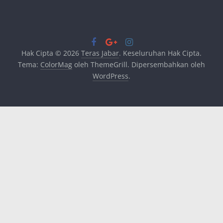
Hak Cipta © 2026
Teras Jabar
. Keseluruhan Hak Cipta.
Tema:
ColorMag
oleh ThemeGrill. Dipersembahkan oleh
WordPress
.