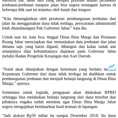
Menurut dia, salah satu yang menjadi prioritas adalah perbaikan
jembatan-jembatan maupun jalan bisa segera tertangani karena di
beberapa titik saat ini terputus oleh banjir dan longsor.
“Kita dimungkinkan oleh peraturan pembangunan jembatan dan
jalan itu menggunakan dana tidak terduga, persyaratan administratif
telah ditandatangani Pak Gubernur Jabar,” kata dia.
Untuk saat ini, kata Iwa, tinggal Dinas Bina Marga dan Penataan
Ruang Jabar menyiapkan dan menunjukan data jembatan dan jalan
dimana saja yang harus diganti, dibangun dan kalau sudah ada
selanjutnya nilai kebutuhannya diajukan pada Gubernur Jabar
melalui Badan Pengelola Keuangan dan Aset Daerah.
“Nanti akan dilanjutkan dengan ketentuan yang berlaku melalui
Keputusan Gubernur dari dana tidak terduga ini dialihkan untuk
pembangunan jembatan dan menjadi belanja langsung di Dinas Bina
Marga,” ujarnya.
Sementara untuk logistik, pengajuan akan dilakukan BPBD
sehingga bisa melakukan belanja langsung dari dana tersebut dan
pihaknya engaku sudah meminta agar Dinas Bina Marga Jabar
segera mengajukan berdasarkan hasil temuan di lapangan.
“Jadi alokasi Rp50 miliar itu sampai Desember 2018. Itu dana