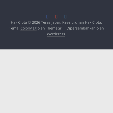
Hak Cipta © 2026
Teras Jabar
. Keseluruhan Hak Cipta.
Tema:
ColorMag
oleh ThemeGrill. Dipersembahkan oleh
WordPress
.