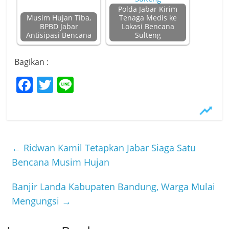
Polda Jabar Kirim
Musim Hujan Tiba,
Tenaga Medis ke
BPBD Jabar
Lokasi Bencana
Antisipasi Bencana
Sulteng
Bagikan :
F
T
Li
a
w
n
c
itt
e
e
er
b
←
Ridwan Kamil Tetapkan Jabar Siaga Satu
o
Bencana Musim Hujan
o
Banjir Landa Kabupaten Bandung, Warga Mulai
k
Mengungsi
→