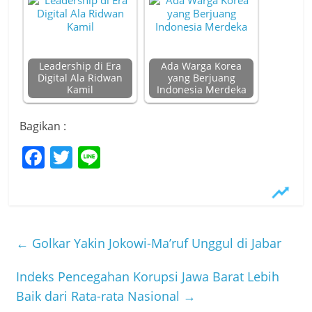
Leadership di Era
Ada Warga Korea
Digital Ala Ridwan
yang Berjuang
Kamil
Indonesia Merdeka
Bagikan :
F
T
Li
a
w
n
c
itt
e
e
er
b
←
Golkar Yakin Jokowi-Ma’ruf Unggul di Jabar
o
Indeks Pencegahan Korupsi Jawa Barat Lebih
o
Baik dari Rata-rata Nasional
→