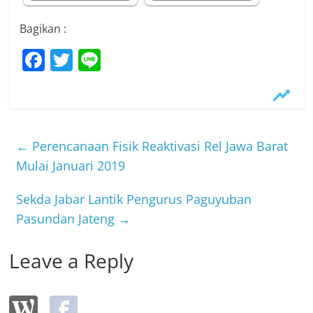
Bagikan :
F
T
Li
a
w
n
c
itt
e
e
er
b
←
Perencanaan Fisik Reaktivasi Rel Jawa Barat
o
Mulai Januari 2019
o
Sekda Jabar Lantik Pengurus Paguyuban
k
Pasundan Jateng
→
Leave a Reply