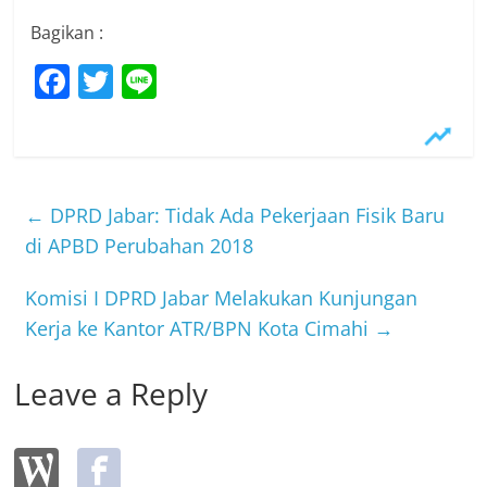
Bagikan :
F
T
Li
a
w
n
c
itt
e
e
er
b
←
DPRD Jabar: Tidak Ada Pekerjaan Fisik Baru
o
di APBD Perubahan 2018
o
Komisi I DPRD Jabar Melakukan Kunjungan
k
Kerja ke Kantor ATR/BPN Kota Cimahi
→
Leave a Reply