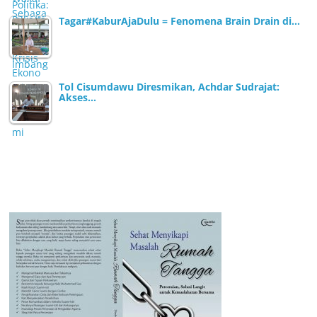
Tagar#KaburAjaDulu = Fenomena Brain Drain di…
Tol Cisumdawu Diresmikan, Achdar Sudrajat:
Akses…