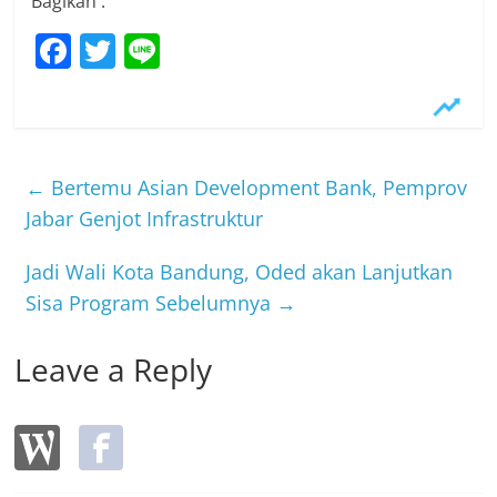
Bagikan :
F
T
Li
a
w
n
c
itt
e
e
er
b
←
Bertemu Asian Development Bank, Pemprov
o
Jabar Genjot Infrastruktur
o
Jadi Wali Kota Bandung, Oded akan Lanjutkan
k
Sisa Program Sebelumnya
→
Leave a Reply