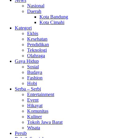
News
Nasional
Daerah
Kota Bandung
Kota Cimahi
Kategori
Ekbis
Kesehatan
Pendidikan
Teknologi
Olahraga
Gaya Hidup
Sosial
Budaya
Fashion
Hobi
Serba – Serbi
Entertainment
Event
Hikayat
Komunitas
Kuliner
Tokoh Jawa Barat
Wisata
Persib