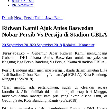
Rubrik Spesial
PR Newswire
Daerah
News
Persib
Tokoh Jawa Barat
Ridwan Kamil Ajak Anies Baswedan
Nobar Persib Vs Persija di Stadion GBLA
20 September 2018
20 September 2018
Redaksi
1 Komentar
Terasjabar.co
– Gubernur Jabar Ridwan Kamil mengundang
Gubernur DKI Jakarta Anies Baswedan untuk menyaksikan
langsung laga Persib Bandung Vs Persija Jakarta di stadion GBLA.
Persib Bandung akan menjamu Persija Jakarta dalam lanjutan Liga
1, di Stadion Gelora Bandung Lautan Api (GBLA), Kota Bandung,
Minggu (23/9/2018).
“Hari minggu ada pertandingan, sudah di clearkan secara
koordinasi. Alhamdulillah tidak diundur jadi tetap hari Minggu,
mudah-mudahan lancar,” kata pria yang akrab disapa Emil, di
Gedung Sate, Kota Bandung, Kamis (20/9/2018).
Dia juga mengaku sudah menghubungi Gubernur DKI Jakarta