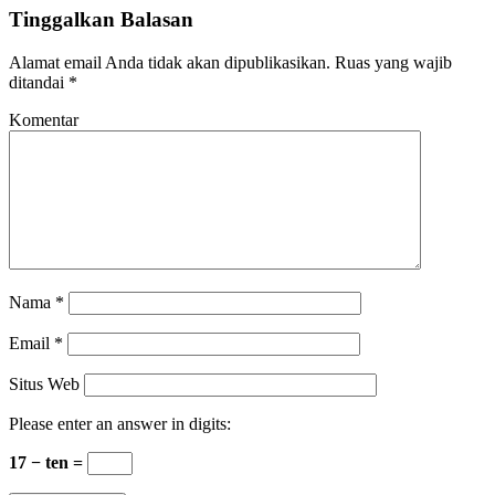
Tinggalkan Balasan
Alamat email Anda tidak akan dipublikasikan.
Ruas yang wajib
ditandai
*
Komentar
Nama
*
Email
*
Situs Web
Please enter an answer in digits:
17 − ten =