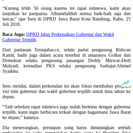
“Kurang lebih 56 orang karena ini rapat istimewa, kami akan
lanjutkan ke paripurna. Alhamdulillah semua baik-baik saja dan
lancar,” ujar Ineu di DPRD Jawa Barat Kota Bandung, Rabu, 25
Juli 2018.
Baca Juga:
DPRD Jabar Perkenalkan Gubernur dan Wakil
Gubernur Terpilih
Dari pantauan Terasjabar.co, selain partai pengusung Ridwan
Kamil, hadir juga dalam acara tersebut di antaranya Golkar dan
Demokrat selaku pengusung pasangan Deddy Mizwar-Dedi
Mulyadi, kemudian PKS selaku pengusung Sudrajat-Ahmad
Syaikhu.
Ineu menilai, dalam perkenalan ini akan fokus membahas program
visi misi gubernur dan wakil gubernur terpilih untuk lima tahun ke
depan.
“Tadi sebelum rapat istimewa juga sudah bertemu dengan gubernur
terpilih, kami ingin berbicara terkait dengan bagaimana Jawa Barat
ke depan,” katanya.
Dia menerangkan, persiapan yang harus dimatangkan setelah
perkenalan ini yaitu mengajukan berita acara ke Presiden Joko