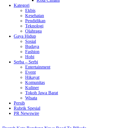
Kota Cimahi
Kategori
Ekbis
Kesehatan
Pendidikan
Teknologi
Olahraga
Gaya Hidup
Sosial
Budaya
Fashion
Hobi
Serba – Serbi
Entertainment
Event
Hikayat
Komunitas
Kuliner
Tokoh Jawa Barat
Wisata
Persib
Rubrik Spesial
PR Newswire