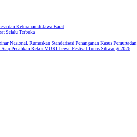
sa dan Kelurahan di Jawa Barat
at Selalu Terbuka
ar Nasional, Rumuskan Standarisasi Penanganan Kasus Pemurtadan
Siap Pecahkan Rekor MURI Lewat Festival Tunas Siliwangi 2026