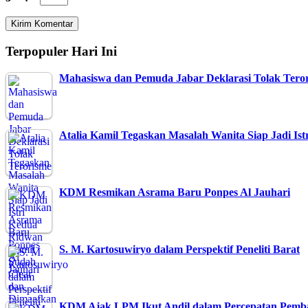
Terpopuler Hari Ini
Mahasiswa dan Pemuda Jabar Deklarasi Tolak Tero
Atalia Kamil Tegaskan Masalah Wanita Siap Jadi Is
KDM Resmikan Asrama Baru Ponpes Al Jauhari
S. M. Kartosuwiryo dalam Perspektif Peneliti Barat
KDM Ajak LPM Ikut Andil dalam Percepatan Pem