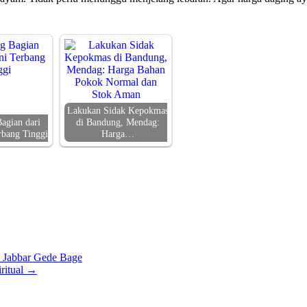
Lakukan Sidak Kepokmas
agian dari
di Bandung, Mendag:
rbang Tinggi
Harga…
 Jabbar Gede Bage
ritual
→