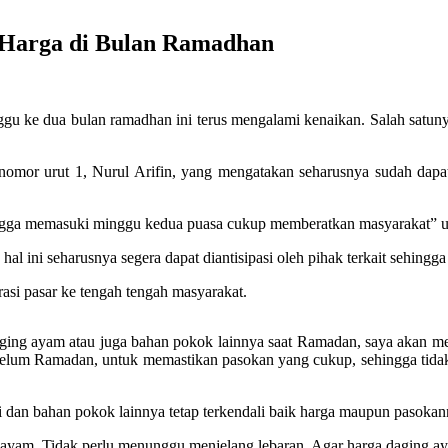
n Harga di Bulan Ramadhan
gu ke dua bulan ramadhan ini terus mengalami kenaikan. Salah satu
omor urut 1, Nurul Arifin, yang mengatakan seharusnya sudah dapat 
ngga memasuki minggu kedua puasa cukup memberatkan masyarakat” uj
al ini seharusnya segera dapat diantisipasi oleh pihak terkait sehingga
asi pasar ke tengah tengah masyarakat.
 daging ayam atau juga bahan pokok lainnya saat Ramadan, saya akan m
sebelum Ramadan, untuk memastikan pasokan yang cukup, sehingga tidak
i dan bahan pokok lainnya tetap terkendali baik harga maupun pasokan
g ayam. Tidak perlu menunggu menjelang lebaran. Agar harga daging ay