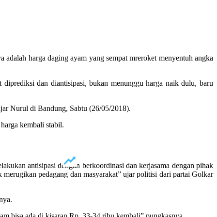
nya adalah harga daging ayam yang sempat mreroket menyentuh angka
diprediksi dan diantisipasi, bukan menunggu harga naik dulu, baru
ar Nurul di Bandung, Sabtu (26/05/2018).
 harga kembali stabil.
elakukan antisipasi dengan berkoordinasi dan kerjasama dengan pihak
 merugikan pedagang dan masyarakat” ujar politisi dari partai Golkar
nya.
am bisa ada di kisaran Rp. 33-34 ribu kembali” pungkasnya.