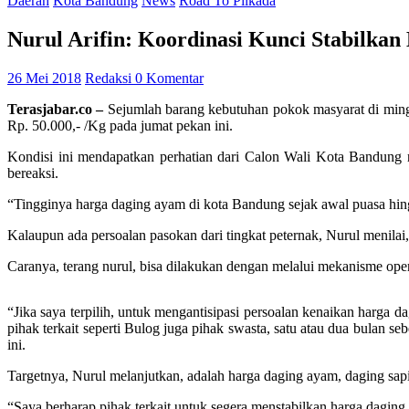
Daerah
Kota Bandung
News
Road To Pilkada
Nurul Arifin: Koordinasi Kunci Stabilka
26 Mei 2018
Redaksi
0 Komentar
Terasjabar.co –
Sejumlah barang kebutuhan pokok masyarat di ming
Rp. 50.000,- /Kg pada jumat pekan ini.
Kondisi ini mendapatkan perhatian dari Calon Wali Kota Bandung n
bereaksi.
“Tingginya harga daging ayam di kota Bandung sejak awal puasa hi
Kalaupun ada persoalan pasokan dari tingkat peternak, Nurul menilai, h
Caranya, terang nurul, bisa dilakukan dengan melalui mekanisme oper
“Jika saya terpilih, untuk mengantisipasi persoalan kenaikan harga
pihak terkait seperti Bulog juga pihak swasta, satu atau dua bulan 
ini.
Targetnya, Nurul melanjutkan, adalah harga daging ayam, daging sap
“Saya berharap pihak terkait untuk segera menstabilkan harga dagin