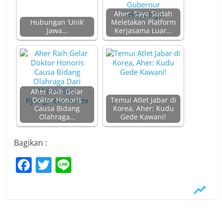
Aher: Saya Sudah
Hubungan ‘Unik’
Meletakan Platform
Jawa…
Kerjasama Luar…
Aher Raih Gelar
Doktor Honoris
Temui Atlet Jabar di
Causa Bidang
Korea, Aher: Kudu
Olahraga…
Gede Kawani!
Bagikan :
F
T
Li
a
w
n
c
itt
e
e
er