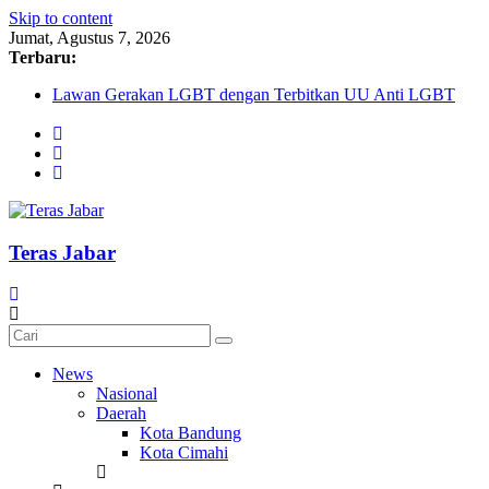
Skip to content
Jumat, Agustus 7, 2026
Terbaru:
Lawan Gerakan LGBT dengan Terbitkan UU Anti LGBT
Darurat HIV pada Remaja, Solusi tak Menyentuh Masalah
Komnas Anti Pemurtadan Gandeng Dewan Dakwah Gelar
Seminar Nasional, Rumuskan Standarisasi Penanganan Kasus
Pemurtadan
Cetak Sejarah, 20 Ribu Anak PAUD/TK/RA di Bandung
Barat Siap Pecahkan Rekor MURI Lewat Festival Tunas
Siliwangi 2026
Teras Jabar
AKU NGONTÉN MAKA AKU ADA
News
Nasional
Daerah
Kota Bandung
Kota Cimahi