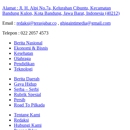
Alamat : Jl. H. Alpi No.7a, Kelurahan Cibuntu, Kecamatan
Bandung Kulon, Kota Bandung, Jawa Barat, Indonesia (40212)
Email :
redaksi@terasjabar.co
,
ghigaintimedia@gmail.com
Telepon : 022 2057 4573
Berita Nasional
Ekonomi & Bisnis
Kesehatan
Olahraga
Pendidikan
Teknologi
Berita Daerah
Gaya Hidup
Serba – Serbi
Rubrik Spesial
Persib
Road To Pilkada
Tentang Kami
Redaksi
Hubungi Kami