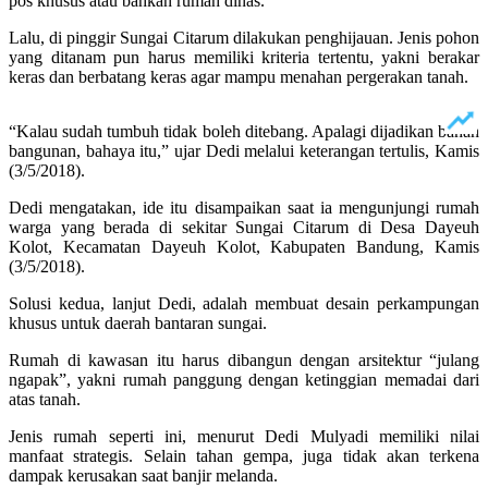
pos khusus atau bahkan rumah dinas.
Lalu, di pinggir Sungai Citarum dilakukan penghijauan. Jenis pohon
yang ditanam pun harus memiliki kriteria tertentu, yakni berakar
keras dan berbatang keras agar mampu menahan pergerakan tanah.
“Kalau sudah tumbuh tidak boleh ditebang. Apalagi dijadikan bahan
bangunan, bahaya itu,” ujar Dedi melalui keterangan tertulis, Kamis
(3/5/2018).
Dedi mengatakan, ide itu disampaikan saat ia mengunjungi rumah
warga yang berada di sekitar Sungai Citarum di Desa Dayeuh
Kolot, Kecamatan Dayeuh Kolot, Kabupaten Bandung, Kamis
(3/5/2018).
Solusi kedua, lanjut Dedi, adalah membuat desain perkampungan
khusus untuk daerah bantaran sungai.
Rumah di kawasan itu harus dibangun dengan arsitektur “julang
ngapak”, yakni rumah panggung dengan ketinggian memadai dari
atas tanah.
Jenis rumah seperti ini, menurut Dedi Mulyadi memiliki nilai
manfaat strategis. Selain tahan gempa, juga tidak akan terkena
dampak kerusakan saat banjir melanda.