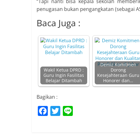
“Tapi nanti bisa kepala sekolah member
penugasan bukan pengangkatan (sebagai AS
Baca Juga :
Demiz Komitmen
Wakil Ketua DPRD :
Dorong
Guru Ingin Fasilitas
Kesejahteraan Guru
Belajar Ditambah
Honorer dan…
Bagikan :
F
T
Li
a
w
n
c
itt
e