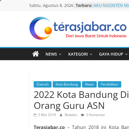
Skip
Sabtu, Agustus 8, 2026
Terbaru:
AKU NGONTÉN MA
to
Debat Publik Sido
LGBTQ, Ustadz Yud
content
Selalu Terbuka
Darurat HIV pada 
Teras
tak Menyentuh M
Komnas Anti Pem
Jabar
Dewan Dakwah Ge
Nasional, Rumusk
NEWS
KATEGORI
GAYA HIDUP
Penanganan Kasu
Cetak Sejarah, 20
PAUD/TK/RA di Ba
Pecahkan Rekor M
Festival Tunas Sil
Daerah
Kota Bandung
News
Pendidikan
2022 Kota Bandung Di
Orang Guru ASN
3 Mei 2018
Redaksi
0 Komentar
Terasjabar.co
– Tahun 2018 ini Kota Ban