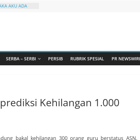
KA AKU ADA
arjo Bahas
i: Pintu Taubat
Remaja, Solusi
asalah
urtadan Gandeng
lar Seminar
an Standarisasi
SERBA – SERBI
PERSIB
RUBRIK SPESIAL
PR NEWSWIR
s Pemurtadan
 Ribu Anak
ndung Barat Siap
URI Lewat
iwangi 2026
prediksi Kehilangan 1.000
dung bakal kehilangan 300 orang guru berstatus ASN.