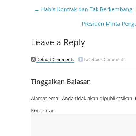
e
er
b
←
Habis Kontrak dan Tak Berkembang, L
o
Presiden Minta Peng
o
k
Leave a Reply
Default Comments
Facebook Comments
Tinggalkan Balasan
Alamat email Anda tidak akan dipublikasikan.
Komentar