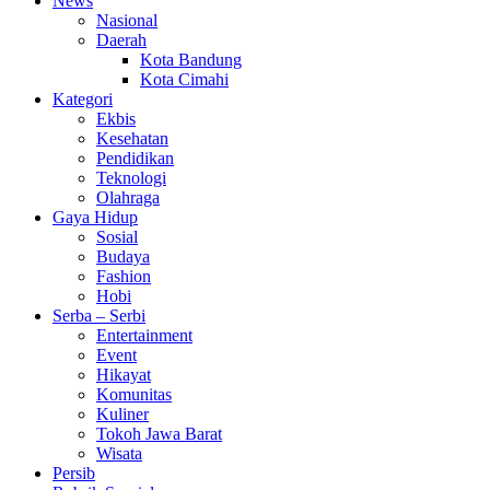
News
Nasional
Daerah
Kota Bandung
Kota Cimahi
Kategori
Ekbis
Kesehatan
Pendidikan
Teknologi
Olahraga
Gaya Hidup
Sosial
Budaya
Fashion
Hobi
Serba – Serbi
Entertainment
Event
Hikayat
Komunitas
Kuliner
Tokoh Jawa Barat
Wisata
Persib