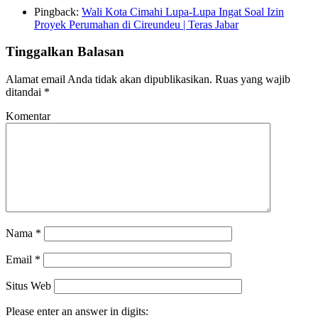
Pingback:
Wali Kota Cimahi Lupa-Lupa Ingat Soal Izin
Proyek Perumahan di Cireundeu | Teras Jabar
Tinggalkan Balasan
Alamat email Anda tidak akan dipublikasikan.
Ruas yang wajib
ditandai
*
Komentar
Nama
*
Email
*
Situs Web
Please enter an answer in digits: