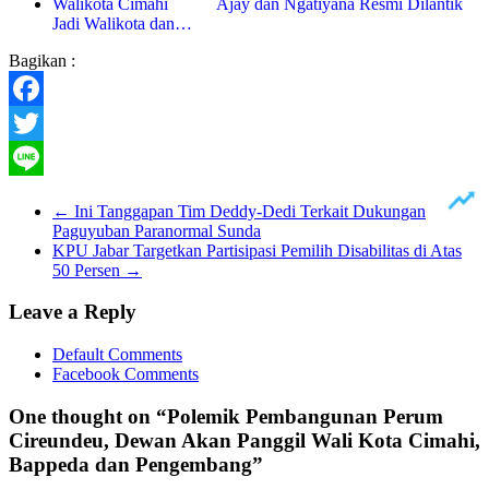
Ajay dan Ngatiyana Resmi Dilantik
Jadi Walikota dan…
Bagikan :
Facebook
Twitter
Line
←
Ini Tanggapan Tim Deddy-Dedi Terkait Dukungan
Paguyuban Paranormal Sunda
KPU Jabar Targetkan Partisipasi Pemilih Disabilitas di Atas
50 Persen
→
Leave a Reply
Default Comments
Facebook Comments
One thought on “
Polemik Pembangunan Perum
Cireundeu, Dewan Akan Panggil Wali Kota Cimahi,
Bappeda dan Pengembang
”