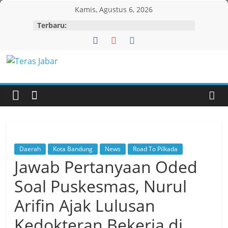
Skip
Kamis, Agustus 6, 2026
to
Terbaru:
content
Teras
Jabar
Daerah
Kota Bandung
News
Road To Pilkada
Jawab Pertanyaan Oded
Soal Puskesmas, Nurul
Arifin Ajak Lulusan
Kedokteran Bekerja di