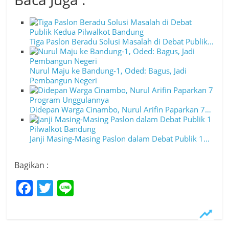
Tiga Paslon Beradu Solusi Masalah di Debat Publik…
Nurul Maju ke Bandung-1, Oded: Bagus, Jadi
Pembangun Negeri
Didepan Warga Cinambo, Nurul Arifin Paparkan 7…
Janji Masing-Masing Paslon dalam Debat Publik 1…
Bagikan :
F
T
Li
a
w
n
c
itt
e