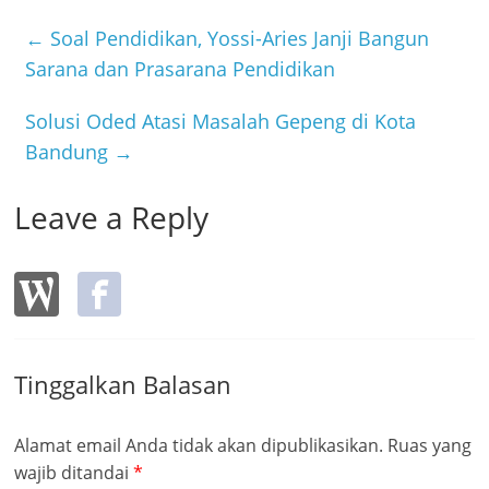
e
er
←
Soal Pendidikan, Yossi-Aries Janji Bangun
b
Sarana dan Prasarana Pendidikan
o
o
Solusi Oded Atasi Masalah Gepeng di Kota
k
Bandung
→
Leave a Reply
Tinggalkan Balasan
Alamat email Anda tidak akan dipublikasikan.
Ruas yang
wajib ditandai
*