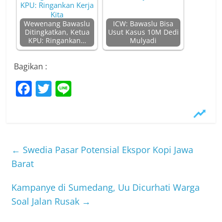
Wewenang Bawaslu
ICW: Bawaslu Bisa
Ditingkatkan, Ketua
Usut Kasus 10M Dedi
KPU: Ringankan…
Mulyadi
Bagikan :
F
T
Li
a
w
n
c
itt
e
e
er
b
←
Swedia Pasar Potensial Ekspor Kopi Jawa
o
Barat
o
Kampanye di Sumedang, Uu Dicurhati Warga
k
Soal Jalan Rusak
→