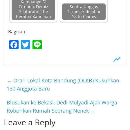
Kampanye Di
Cirebon, Demiz
Sentra Unggas
Silaturahmi Ke
Terbesar di Jabar
Keraton Kanoman
Yaitu Ciamis
Bagikan :
F
T
Li
a
w
n
c
itt
e
e
er
b
←
Orari Lokal Kota Bandung (OLKB) Kukuhkan
o
130 Anggota Baru
o
Blusukan ke Bekasi, Dedi Mulyadi Ajak Warga
k
Robohkan Rumah Seorang Nenek
→
Leave a Reply