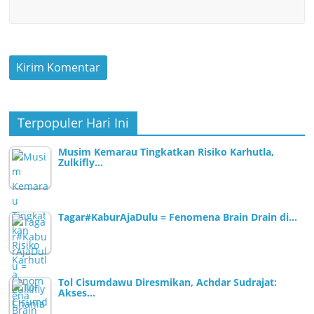
Terpopuler Hari Ini
Musim Kemarau Tingkatkan Risiko Karhutla,
Zulkifly…
Tagar#KaburAjaDulu = Fenomena Brain Drain di…
Tol Cisumdawu Diresmikan, Achdar Sudrajat:
Akses…