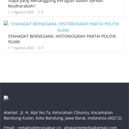
Siapa yang Menanggung Kerugian dalam Syirkah
Mudharabah?
0
2 Agustus 2026
SYAHADAT BERNEGARA: HISTORIOGRAFI PARTAI POLITIK
ISLAM
0
1 Agustus 2026
Alamat : Jl. H. Alpi No.7a, Kelurahan Cibuntu, Kecamatan
Bandung Kulon, Kota Bandung, Jawa Barat, Indonesia (40212)
Email :
redaksi@terasjabar.co
,
ghigaintimedia@gmail.com