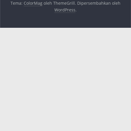
Tema:
ColorMag
oleh ThemeGrill. Dipersembahkan oleh
WordPress
.