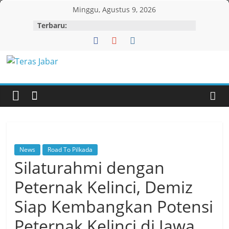
Skip
Minggu, Agustus 9, 2026
to
Terbaru:
content
Teras
Jabar
News
Road To Pilkada
Silaturahmi dengan
Peternak Kelinci, Demiz
Siap Kembangkan Potensi
Peternak Kelinci di Jawa