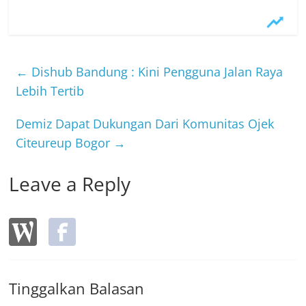
a
w
n
c
itt
e
e
er
b
←
Dishub Bandung : Kini Pengguna Jalan Raya
o
Lebih Tertib
o
Demiz Dapat Dukungan Dari Komunitas Ojek
k
Citeureup Bogor
→
Leave a Reply
Tinggalkan Balasan