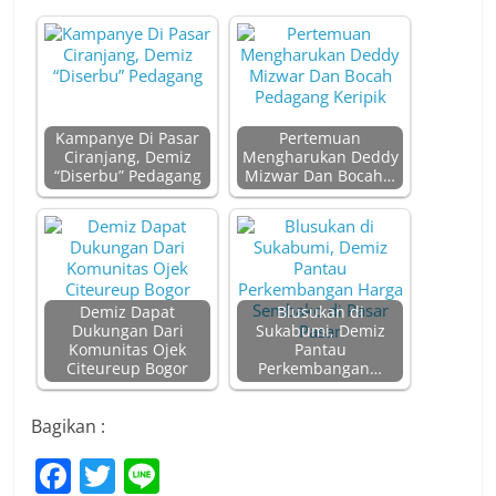
Kampanye Di Pasar
Pertemuan
Ciranjang, Demiz
Mengharukan Deddy
“Diserbu” Pedagang
Mizwar Dan Bocah…
Demiz Dapat
Blusukan di
Dukungan Dari
Sukabumi, Demiz
Komunitas Ojek
Pantau
Citeureup Bogor
Perkembangan…
Bagikan :
F
T
Li