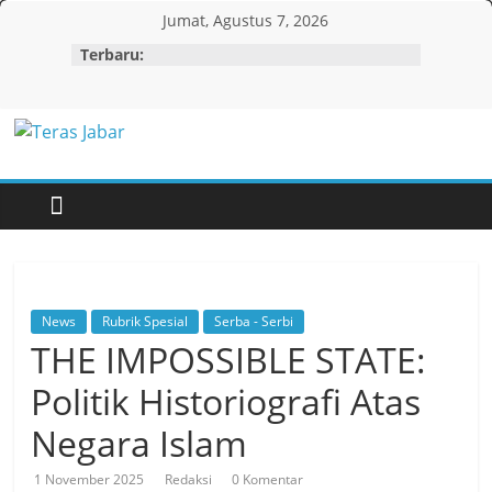
Skip
Jumat, Agustus 7, 2026
to
Terbaru:
content
Teras
Jabar
News
Rubrik Spesial
Serba - Serbi
THE IMPOSSIBLE STATE:
Politik Historiografi Atas
Negara Islam
1 November 2025
Redaksi
0 Komentar