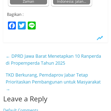
Zaman
Indonesia: Jalan…
Bagikan :
F
T
Li
a
w
n
c
itt
e
e
er
b
←
DPRD Jawa Barat Menetapkan 10 Ranperda
o
di Propemperda Tahun 2025
o
TKD Berkurang, Pemdaprov Jabar Tetap
k
Prioritaskan Pembangunan untuk Masyarakat
→
Leave a Reply
Default Comments