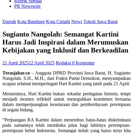
Rubrik Spesial
PR Newswire
Daerah
Kota Bandung
Kota Cimahi
News
Tokoh Jawa Barat
Sugianto Nangolah: Semangat Kartini
Harus Jadi Inspirasi dalam Merumuskan
Kebijakan yang Inklusif dan Berkeadilan
21 April 2025
22 April 2025
Redaksi
0 Komentar
Terasjabar.co
– Anggota DPRD Provinsi Jawa Barat, H. Sugianto
Nangolah, S.H., M.H., dari Fraksi Partai Demokrat, menyampaikan
ucapan selamat memperingati Hari Kartini yang jatuh pada 21 April.
Menurutnya, Hari Kartini bukan sekadar peringatan historis, tetapi
menjadi momen reflektif untuk meneguhkan komitmen bersama
dalam memperjuangkan kesetaraan dan pemberdayaan perempuan
di segala bidang.
“Perjuangan RA Kartini dalam menembus batas-batas diskriminasi
pada zamannya telah membuka jalan bagi lahirnya perempuan-
perempuan hebat Indonesia. Semangat itulah yang harus terus kita