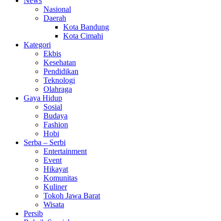
News
Nasional
Daerah
Kota Bandung
Kota Cimahi
Kategori
Ekbis
Kesehatan
Pendidikan
Teknologi
Olahraga
Gaya Hidup
Sosial
Budaya
Fashion
Hobi
Serba – Serbi
Entertainment
Event
Hikayat
Komunitas
Kuliner
Tokoh Jawa Barat
Wisata
Persib