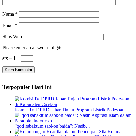
Nama
*
Email
*
Situs Web
Please enter an answer in digits:
six − 1 =
Terpopuler Hari Ini
Komisi IV DPRD Jabar Tinjau Program Listrik Pedesaan…
“qod sabaktum sabkon baida”: Nasib…