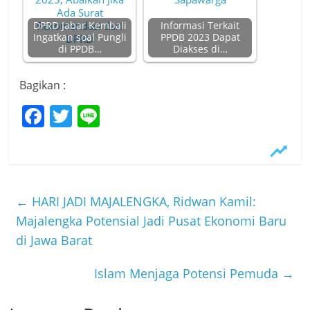
DPRD Jabar Kembali
Informasi Terkait
Ingatkan soal Pungli
PPDB 2023 Dapat
di PPDB…
Diakses di…
Bagikan :
F
T
Li
a
w
n
c
itt
e
e
er
b
←
HARI JADI MAJALENGKA, Ridwan Kamil:
o
Majalengka Potensial Jadi Pusat Ekonomi Baru
di Jawa Barat
o
k
Islam Menjaga Potensi Pemuda
→