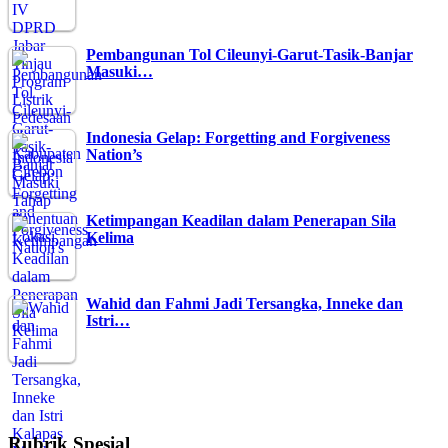
Pembangunan Tol Cileunyi-Garut-Tasik-Banjar
Masuki…
Indonesia Gelap: Forgetting and Forgiveness
Nation’s
Ketimpangan Keadilan dalam Penerapan Sila
Kelima
Wahid dan Fahmi Jadi Tersangka, Inneke dan
Istri…
Rubrik Spesial