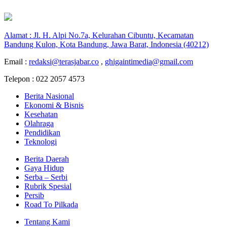
Alamat : Jl. H. Alpi No.7a, Kelurahan Cibuntu, Kecamatan
Bandung Kulon, Kota Bandung, Jawa Barat, Indonesia (40212)
Email :
redaksi@terasjabar.co
,
ghigaintimedia@gmail.com
Telepon : 022 2057 4573
Berita Nasional
Ekonomi & Bisnis
Kesehatan
Olahraga
Pendidikan
Teknologi
Berita Daerah
Gaya Hidup
Serba – Serbi
Rubrik Spesial
Persib
Road To Pilkada
Tentang Kami