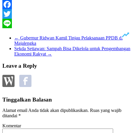
Facebook
Twitter
Line
←
Gubernur Ridwan Kamil Tinjau Pelaksanaan PPDB di
Majalengka
Sekda Setiawan: Sampah Bisa Dikelola untuk Pengembangan
Ekonomi Rakyat
→
Leave a Reply
Tinggalkan Balasan
Alamat email Anda tidak akan dipublikasikan.
Ruas yang wajib
ditandai
*
Komentar