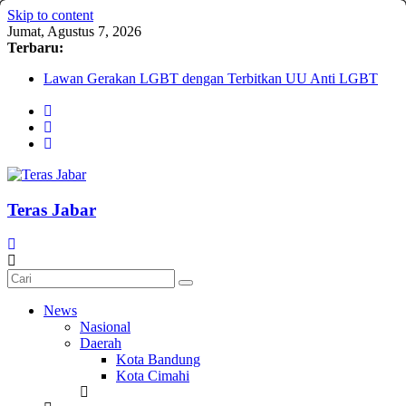
Skip to content
Jumat, Agustus 7, 2026
Terbaru:
Lawan Gerakan LGBT dengan Terbitkan UU Anti LGBT
Darurat HIV pada Remaja, Solusi tak Menyentuh Masalah
Komnas Anti Pemurtadan Gandeng Dewan Dakwah Gelar
Seminar Nasional, Rumuskan Standarisasi Penanganan Kasus
Pemurtadan
Cetak Sejarah, 20 Ribu Anak PAUD/TK/RA di Bandung
Barat Siap Pecahkan Rekor MURI Lewat Festival Tunas
Siliwangi 2026
Teras Jabar
AKU NGONTÉN MAKA AKU ADA
News
Nasional
Daerah
Kota Bandung
Kota Cimahi