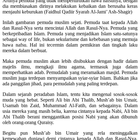
Artinya pemuda yang tidak memperturutkan hawa nafsunya, dengan
dia membiasakan dirinya melakukan kebaikan dan berusaha keras
menjauhi keburukan (Faidhul Qadiir Syarah Al-Jami’ Ash-Shagir)
Inilah gambaran pemuda muslim sejati. Pemuda taat kepada Allah
dan Rasul-Nya serta mencintai Allah dan Rasul-Nya. Pemuda yang
berkepribadian Islam. Pemuda yang menjadikan Islam satu-satunya
sebagai way of life, bukan sekularisme dan kebebasan yang memuja
hawa nafsu. Hal ini tecermin dalam pemikiran dan tingkah laku
mereka dalam berbuat.
Maka pemuda muslim akan lebih disibukkan dengan hadir dalam
majelis ilmu, mengkaji ilmu agama, termasuk juga dalam
memperhatikan adab. Pemudalah yang meramaikan masjid. Pemuda
muslim juga terdepan menyampaikan syiar-syiar Islam. Bahkan jika
ada panggilan jihad, para pemudalah yang paling terdepan.
Dalam sejarah peradaban Islam, tentu kita mengenal sosok-sosok
muda yang hebat. Seperti Ali bin Abi Thalib, Mush’ab bin Umair,
Usamah bin Zaid, Muhammad Al-Fatih, dan sebagainya. Dalam
usia mereka yang masih belia, karena cintanya kepada Nabi, Ali bin
Abi Thalib berani menggantikan posisi Nabi yang akan dibunuh
oleh orang-orang Quraisy.
Begitu pun Mush’ab bin Umair yang rela meninggalkan
kemewahan duniawi demi cintanya kepada Allah dan Rasul-Nya,