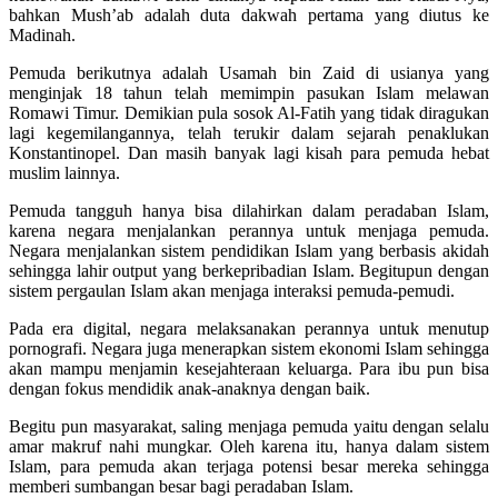
bahkan Mush’ab adalah duta dakwah pertama yang diutus ke
Madinah.
Pemuda berikutnya adalah Usamah bin Zaid di usianya yang
menginjak 18 tahun telah memimpin pasukan Islam melawan
Romawi Timur. Demikian pula sosok Al-Fatih yang tidak diragukan
lagi kegemilangannya, telah terukir dalam sejarah penaklukan
Konstantinopel. Dan masih banyak lagi kisah para pemuda hebat
muslim lainnya.
Pemuda tangguh hanya bisa dilahirkan dalam peradaban Islam,
karena negara menjalankan perannya untuk menjaga pemuda.
Negara menjalankan sistem pendidikan Islam yang berbasis akidah
sehingga lahir output yang berkepribadian Islam. Begitupun dengan
sistem pergaulan Islam akan menjaga interaksi pemuda-pemudi.
Pada era digital, negara melaksanakan perannya untuk menutup
pornografi. Negara juga menerapkan sistem ekonomi Islam sehingga
akan mampu menjamin kesejahteraan keluarga. Para ibu pun bisa
dengan fokus mendidik anak-anaknya dengan baik.
Begitu pun masyarakat, saling menjaga pemuda yaitu dengan selalu
amar makruf nahi mungkar. Oleh karena itu, hanya dalam sistem
Islam, para pemuda akan terjaga potensi besar mereka sehingga
memberi sumbangan besar bagi peradaban Islam.