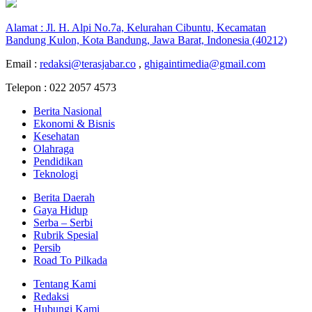
Alamat : Jl. H. Alpi No.7a, Kelurahan Cibuntu, Kecamatan
Bandung Kulon, Kota Bandung, Jawa Barat, Indonesia (40212)
Email :
redaksi@terasjabar.co
,
ghigaintimedia@gmail.com
Telepon : 022 2057 4573
Berita Nasional
Ekonomi & Bisnis
Kesehatan
Olahraga
Pendidikan
Teknologi
Berita Daerah
Gaya Hidup
Serba – Serbi
Rubrik Spesial
Persib
Road To Pilkada
Tentang Kami
Redaksi
Hubungi Kami