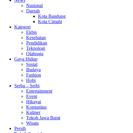
News
Nasional
Daerah
Kota Bandung
Kota Cimahi
Kategori
Ekbis
Kesehatan
Pendidikan
Teknologi
Olahraga
Gaya Hidup
Sosial
Budaya
Fashion
Hobi
Serba – Serbi
Entertainment
Event
Hikayat
Komunitas
Kuliner
Tokoh Jawa Barat
Wisata
Persib