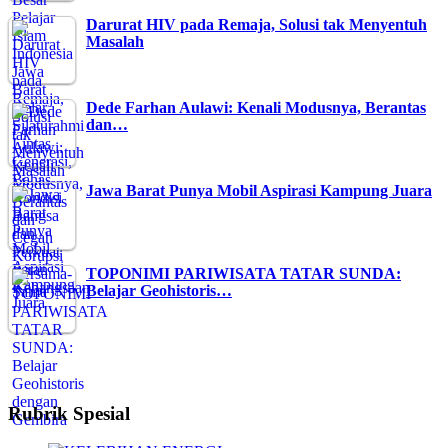
Darurat HIV pada Remaja, Solusi tak Menyentuh
Masalah
Dede Farhan Aulawi: Kenali Modusnya, Berantas
dan…
Jawa Barat Punya Mobil Aspirasi Kampung Juara
TOPONIMI PARIWISATA TATAR SUNDA:
Belajar Geohistoris…
Rubrik Spesial