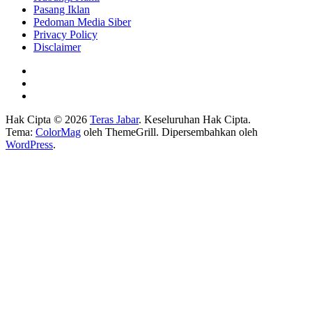
Pasang Iklan
Pedoman Media Siber
Privacy Policy
Disclaimer
Hak Cipta © 2026
Teras Jabar
. Keseluruhan Hak Cipta.
Tema:
ColorMag
oleh ThemeGrill. Dipersembahkan oleh
WordPress
.