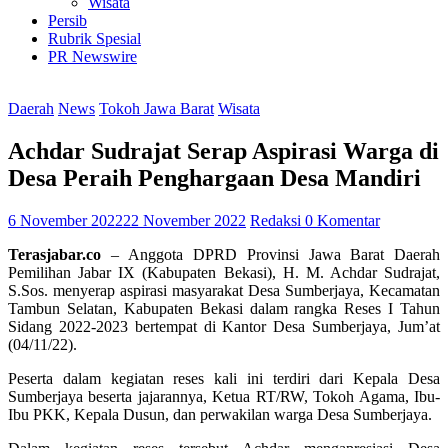
Wisata
Persib
Rubrik Spesial
PR Newswire
Daerah
News
Tokoh Jawa Barat
Wisata
Achdar Sudrajat Serap Aspirasi Warga di
Desa Peraih Penghargaan Desa Mandiri
6 November 2022
22 November 2022
Redaksi
0 Komentar
Terasjabar.co
– Anggota DPRD Provinsi Jawa Barat Daerah
Pemilihan Jabar IX (Kabupaten Bekasi), H. M. Achdar Sudrajat,
S.Sos. menyerap aspirasi masyarakat Desa Sumberjaya, Kecamatan
Tambun Selatan, Kabupaten Bekasi dalam rangka Reses I Tahun
Sidang 2022-2023 bertempat di Kantor Desa Sumberjaya, Jum’at
(04/11/22).
Peserta dalam kegiatan reses kali ini terdiri dari Kepala Desa
Sumberjaya beserta jajarannya, Ketua RT/RW, Tokoh Agama, Ibu-
Ibu PKK, Kepala Dusun, dan perwakilan warga Desa Sumberjaya.