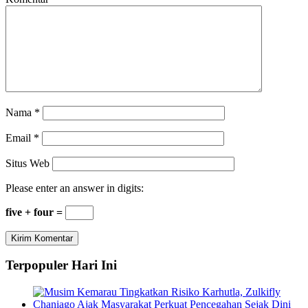
Nama
*
Email
*
Situs Web
Please enter an answer in digits:
five + four =
Terpopuler Hari Ini