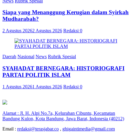
News
Rubrik Spesial
Siapa yang Menanggung Kerugian dalam Syirkah
Mudharabah?
2 Agustus 2026
2 Agustus 2026
Redaksi
0
Daerah
Nasional
News
Rubrik Spesial
SYAHADAT BERNEGARA: HISTORIOGRAFI
PARTAI POLITIK ISLAM
1 Agustus 2026
1 Agustus 2026
Redaksi
0
Alamat : Jl. H. Alpi No.7a, Kelurahan Cibuntu, Kecamatan
Bandung Kulon, Kota Bandung, Jawa Barat, Indonesia (40212)
Email :
redaksi@terasjabar.co
,
ghigaintimedia@gmail.com