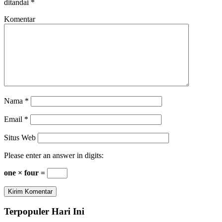
ditandai
*
Komentar
Nama
*
Email
*
Situs Web
Please enter an answer in digits:
one × four =
Terpopuler Hari Ini