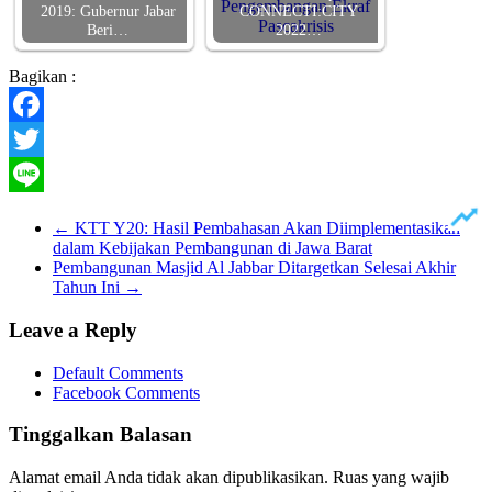
2019: Gubernur Jabar
CONNECTI:CITY
Beri…
2022…
Bagikan :
Facebook
Twitter
Line
←
KTT Y20: Hasil Pembahasan Akan Diimplementasikan
dalam Kebijakan Pembangunan di Jawa Barat
Pembangunan Masjid Al Jabbar Ditargetkan Selesai Akhir
Tahun Ini
→
Leave a Reply
Default Comments
Facebook Comments
Tinggalkan Balasan
Alamat email Anda tidak akan dipublikasikan.
Ruas yang wajib