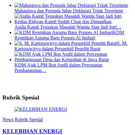
Mahasiswa dan Pemuda Jabar Deklarasi Tolak Terorisme
Atalia Kamil Tegaskan Masalah Wanita Siap Jadi Istri…
KDM
Resmikan Asrama Baru Ponpes Al Jauhari
S. M.
Kartosuwiryo dalam Perspektif Peneliti Barat
KDM Ajak LPM Ikut Andil dalam Percepatan
Pembangunan…
Rubrik Spesial
News
Rubrik Spesial
KELEBIHAN ENERGI