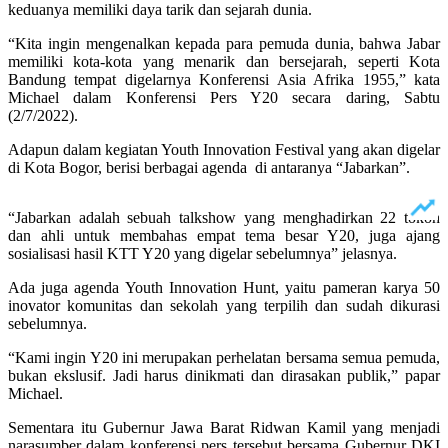
keduanya memiliki daya tarik dan sejarah dunia.
“Kita ingin mengenalkan kepada para pemuda dunia, bahwa Jabar
memiliki kota-kota yang menarik dan bersejarah, seperti Kota
Bandung tempat digelarnya Konferensi Asia Afrika 1955,” kata
Michael dalam Konferensi Pers Y20 secara daring, Sabtu
(2/7/2022).
Adapun dalam kegiatan Youth Innovation Festival yang akan digelar
di Kota Bogor, berisi berbagai agenda di antaranya “Jabarkan”.
“Jabarkan adalah sebuah talkshow yang menghadirkan 22 tokoh
dan ahli untuk membahas empat tema besar Y20, juga ajang
sosialisasi hasil KTT Y20 yang digelar sebelumnya” jelasnya.
Ada juga agenda Youth Innovation Hunt, yaitu pameran karya 50
inovator komunitas dan sekolah yang terpilih dan sudah dikurasi
sebelumnya.
“Kami ingin Y20 ini merupakan perhelatan bersama semua pemuda,
bukan ekslusif. Jadi harus dinikmati dan dirasakan publik,” papar
Michael.
Sementara itu Gubernur Jawa Barat Ridwan Kamil yang menjadi
narasumber dalam konferensi pers tersebut bersama Gubernur DKI