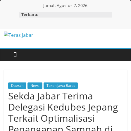
Skip
Jumat, Agustus 7, 2026
to
Terbaru:
content
Teras
Jabar
Daerah
News
Tokoh Jawa Barat
Sekda Jabar Terima
Delegasi Kedubes Jepang
Terkait Optimalisasi
Penanganan Sampah di