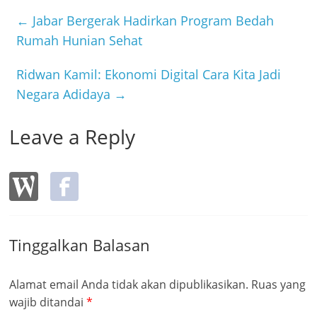
e
er
b
←
Jabar Bergerak Hadirkan Program Bedah
o
Rumah Hunian Sehat
o
Ridwan Kamil: Ekonomi Digital Cara Kita Jadi
k
Negara Adidaya
→
Leave a Reply
Tinggalkan Balasan
Alamat email Anda tidak akan dipublikasikan.
Ruas yang
wajib ditandai
*