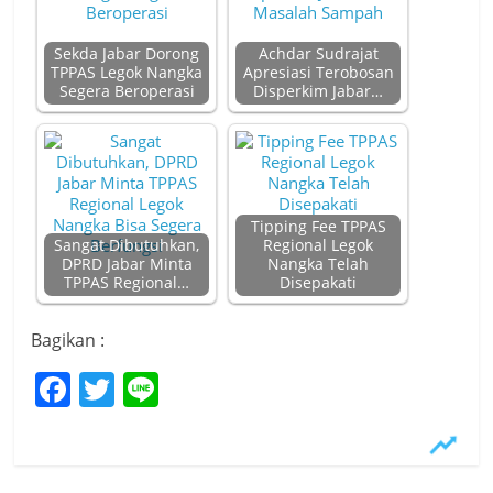
Sekda Jabar Dorong
Achdar Sudrajat
TPPAS Legok Nangka
Apresiasi Terobosan
Segera Beroperasi
Disperkim Jabar…
Tipping Fee TPPAS
Sangat Dibutuhkan,
Regional Legok
DPRD Jabar Minta
Nangka Telah
TPPAS Regional…
Disepakati
Bagikan :
F
T
Li
a
w
n
c
itt
e