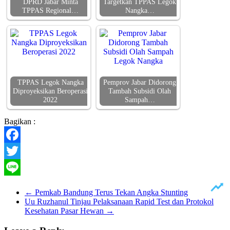
DPRD Jabar Minta
Targetkan TPPAS Legok
TPPAS Regional…
Nangka…
TPPAS Legok Nangka
Pemprov Jabar Didorong
Diproyeksikan Beroperasi
Tambah Subsidi Olah
2022
Sampah…
Bagikan :
Facebook
Twitter
Line
←
Pemkab Bandung Terus Tekan Angka Stunting
Uu Ruzhanul Tinjau Pelaksanaan Rapid Test dan Protokol
Kesehatan Pasar Hewan
→