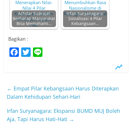
Achdar Sudrajat
Irfan Suryanagara:
Berharap Masyarakat
Sosialisasi 4 Pilar
Bisa Memahami…
Kebangsaan…
Bagikan :
F
T
Li
a
w
n
c
itt
e
e
er
b
←
Empat Pilar Kebangsaan Harus Diterapkan
o
Dalam Kehidupan Sehari-Hari
o
Irfan Suryanagara: Ekspansi BUMD MUJ Boleh
k
Aja, Tapi Harus Hati-Hati
→