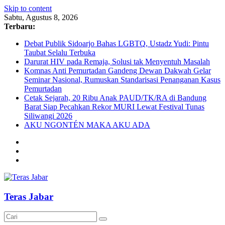
Skip to content
Sabtu, Agustus 8, 2026
Terbaru:
Debat Publik Sidoarjo Bahas LGBTQ, Ustadz Yudi: Pintu
Taubat Selalu Terbuka
Darurat HIV pada Remaja, Solusi tak Menyentuh Masalah
Komnas Anti Pemurtadan Gandeng Dewan Dakwah Gelar
Seminar Nasional, Rumuskan Standarisasi Penanganan Kasus
Pemurtadan
Cetak Sejarah, 20 Ribu Anak PAUD/TK/RA di Bandung
Barat Siap Pecahkan Rekor MURI Lewat Festival Tunas
Siliwangi 2026
AKU NGONTÉN MAKA AKU ADA
Teras Jabar