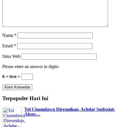
Nama
*
Email
*
Situs Web
Please enter an answer in digits:
6 + two =
Terpopuler Hari Ini
Tol Cisumdawu Diresmikan, Achdar Sudrajat:
Akses…