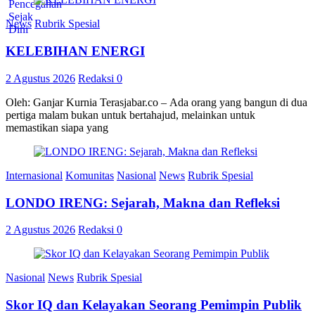
News
Rubrik Spesial
KELEBIHAN ENERGI
2 Agustus 2026
Redaksi
0
Oleh: Ganjar Kurnia Terasjabar.co – Ada orang yang bangun di dua
pertiga malam bukan untuk bertahajud, melainkan untuk
memastikan siapa yang
Internasional
Komunitas
Nasional
News
Rubrik Spesial
LONDO IRENG: Sejarah, Makna dan Refleksi
2 Agustus 2026
Redaksi
0
Nasional
News
Rubrik Spesial
Skor IQ dan Kelayakan Seorang Pemimpin Publik