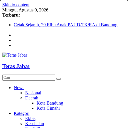
Skip to content
Minggu, Agustus 9, 2026
Terbaru:
Cetak Sejarah, 20 Ribu Anak PAUD/TK/RA di Bandung
Barat Siap Pecahkan Rekor MURI Lewat Festival Tunas
Siliwangi 2026
KDM Ajak LPM Ikut Andil dalam Percepatan Pembangunan
Desa dan Kelurahan di Jawa Barat
Debat Publik Sidoarjo Bahas LGBTQ, Ustadz Yudi: Pintu
Taubat Selalu Terbuka
Darurat HIV pada Remaja, Solusi tak Menyentuh Masalah
Teras Jabar
Komnas Anti Pemurtadan Gandeng Dewan Dakwah Gelar
Seminar Nasional, Rumuskan Standarisasi Penanganan Kasus
Pemurtadan
News
Nasional
Daerah
Kota Bandung
Kota Cimahi
Kategori
Ekbis
Kesehatan