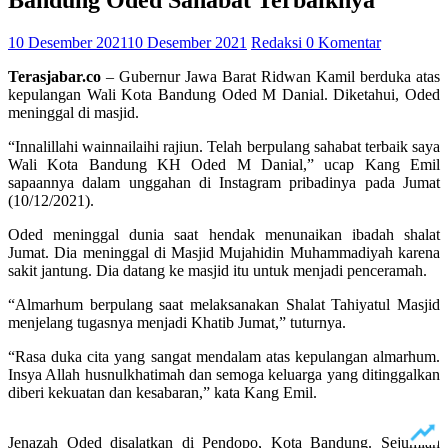
Bandung Oded Sahabat Terbaiknya
10 Desember 2021
10 Desember 2021
Redaksi
0 Komentar
Terasjabar.co
– Gubernur Jawa Barat Ridwan Kamil berduka atas
kepulangan Wali Kota Bandung Oded M Danial. Diketahui, Oded
meninggal di masjid.
“Innalillahi wainnailaihi rajiun. Telah berpulang sahabat terbaik saya
Wali Kota Bandung KH Oded M Danial,” ucap Kang Emil
sapaannya dalam unggahan di Instagram pribadinya pada Jumat
(10/12/2021).
Oded meninggal dunia saat hendak menunaikan ibadah shalat
Jumat. Dia meninggal di Masjid Mujahidin Muhammadiyah karena
sakit jantung. Dia datang ke masjid itu untuk menjadi penceramah.
“Almarhum berpulang saat melaksanakan Shalat Tahiyatul Masjid
menjelang tugasnya menjadi Khatib Jumat,” tuturnya.
“Rasa duka cita yang sangat mendalam atas kepulangan almarhum.
Insya Allah husnulkhatimah dan semoga keluarga yang ditinggalkan
diberi kekuatan dan kesabaran,” kata Kang Emil.
Jenazah Oded disalatkan di Pendopo, Kota Bandung. Sejumlah