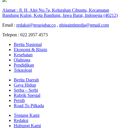
Alamat : Jl. H. Alpi No.7a, Kelurahan Cibuntu, Kecamatan
Bandung Kulon, Kota Bandung, Jawa Barat, Indonesia (40212)
Email :
redaksi@terasjabar.co
,
ghigaintimedia@gmail.com
Telepon : 022 2057 4573
Berita Nasional
Ekonomi & Bisnis
Kesehatan
Olahraga
Pendidikan
Teknologi
Berita Daerah
Gaya Hidup
Serba – Serbi
Rubrik Spesial
Persib
Road To Pilkada
Tentang Kami
Redaksi
Hubungi Kami