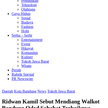
Pendidikan
Teknologi
Olahraga
Gaya Hidup
Sosial
Budaya
Fashion
Hobi
Serba – Serbi
Entertainment
Event
Hikayat
Komunitas
Kuliner
Tokoh Jawa Barat
Wisata
Persib
Rubrik Spesial
PR Newswire
Daerah
Kota Bandung
News
Tokoh Jawa Barat
Ridwan Kamil Sebut Mendiang Walkot