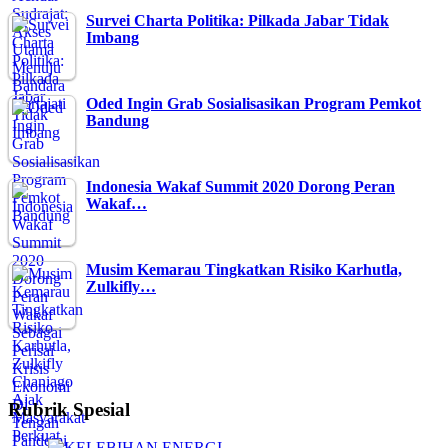
Survei Charta Politika: Pilkada Jabar Tidak
Imbang
Oded Ingin Grab Sosialisasikan Program Pemkot
Bandung
Indonesia Wakaf Summit 2020 Dorong Peran
Wakaf…
Musim Kemarau Tingkatkan Risiko Karhutla,
Zulkifly…
Rubrik Spesial