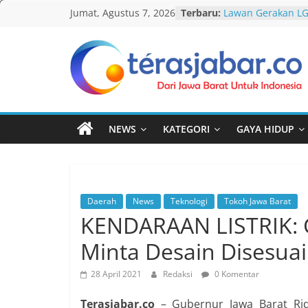
Skip
Jumat, Agustus 7, 2026
Terbaru:
Lawan Gerakan L
to
Terbitkan UU Anti
Darurat HIV pada 
content
tak Menyentuh M
Komnas Anti Pem
Teras
Dewan Dakwah Ge
Nasional, Rumusk
Jabar
Penanganan Kasu
Cetak Sejarah, 20
NEWS
KATEGORI
GAYA HIDUP
PAUD/TK/RA di Ba
Pecahkan Rekor M
Festival Tunas Sil
AKU NGONTÉN MA
Daerah
News
Teknologi
Tokoh Jawa Barat
KENDARAAN LISTRIK: 
Minta Desain Disesua
28 April 2021
Redaksi
0 Komentar
Terasjabar.co
– Gubernur Jawa Barat Ri