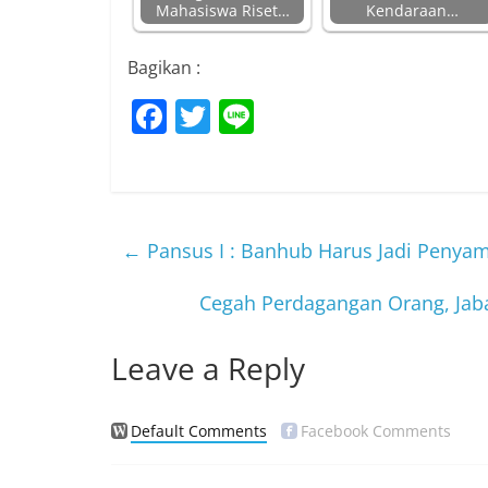
Mahasiswa Riset…
Kendaraan…
Bagikan :
F
T
Li
a
w
n
c
itt
e
e
er
b
←
Pansus I : Banhub Harus Jadi Penya
o
Cegah Perdagangan Orang, Jab
o
k
Leave a Reply
Default Comments
Facebook Comments