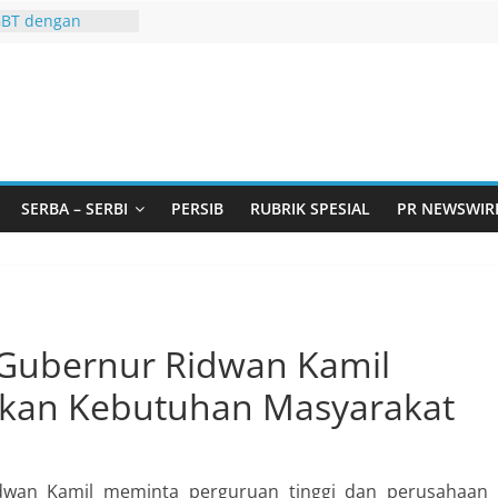
GBT dengan
 LGBT
Remaja, Solusi
asalah
urtadan Gandeng
lar Seminar
an Standarisasi
s Pemurtadan
 Ribu Anak
SERBA – SERBI
PERSIB
RUBRIK SPESIAL
PR NEWSWIR
ndung Barat Siap
URI Lewat
iwangi 2026
KA AKU ADA
Gubernur Ridwan Kamil
ikan Kebutuhan Masyarakat
dwan Kamil meminta perguruan tinggi dan perusahaan