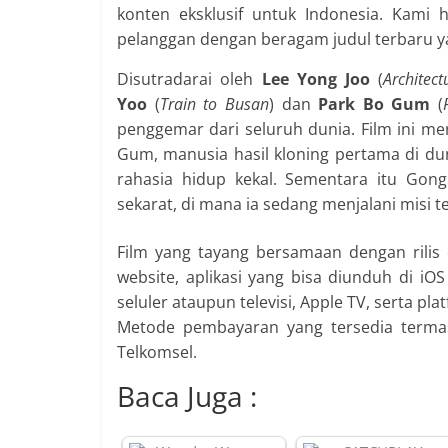
konten
eksklusif untuk Indonesia. Kami
pelanggan dengan beragam judul terbaru yan
Disutradarai oleh
Lee Yong Joo
(
Architec
Yoo
(
Train to Busan
) dan
Park Bo Gum
(
penggemar dari seluruh dunia. Film ini m
Gum, manusia hasil kloning pertama di d
rahasia hidup kekal. Sementara itu Gon
sekarat, di mana ia sedang menjalani misi 
Film yang tayang bersamaan dengan rilis d
website, aplikasi yang bisa diunduh di iO
seluler ataupun televisi, Apple TV, serta p
Metode pembayaran yang tersedia termasu
Telkomsel.
Baca Juga :