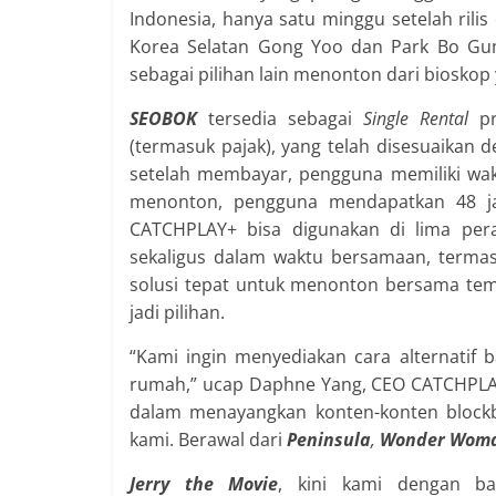
Indonesia, hanya satu minggu setelah rilis
Korea Selatan Gong Yoo dan Park Bo Gum
sebagai pilihan lain menonton dari bioskop 
SEOBOK
tersedia sebagai
Single Rental
p
(termasuk pajak), yang telah disesuaikan
setelah membayar, pengguna memiliki wak
menonton, pengguna mendapatkan 48 j
CATCHPLAY+ bisa digunakan di lima per
sekaligus dalam waktu bersamaan, termasuk
solusi tepat untuk menonton bersama tem
jadi pilihan.
“Kami ingin menyediakan cara alternatif 
rumah,” ucap Daphne Yang, CEO CATCHPLAY
dalam menayangkan konten-konten block
kami. Berawal dari
Peninsula
,
Wonder Woma
Jerry the Movie
, kini kami dengan 