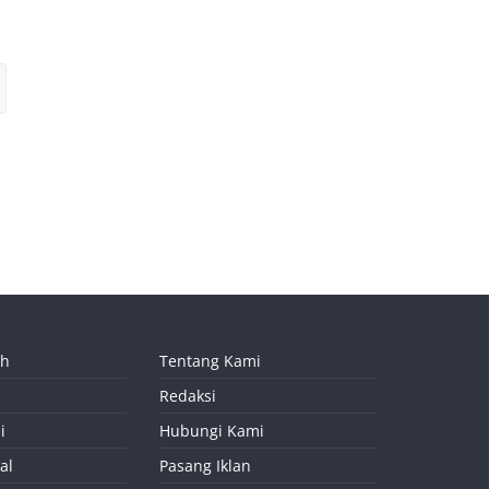
ah
Tentang Kami
Redaksi
i
Hubungi Kami
al
Pasang Iklan