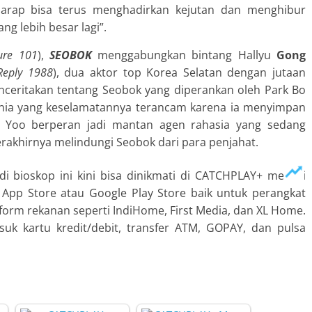
 harap bisa terus menghadirkan kejutan dan menghibur
g lebih besar lagi”.
ture 101
),
SEOBOK
menggabungkan bintang Hallyu
Gong
Reply 1988
), dua aktor top Korea Selatan dengan
jutaan
enceritakan tentang Seobok yang diperankan oleh Park Bo
unia yang keselamatannya terancam karena ia menyimpan
g Yoo berperan jadi mantan agen rahasia yang sedang
terakhirnya melindungi Seobok dari para penjahat.
i bioskop ini kini bisa dinikmati di CATCHPLAY+ melalui
S App Store atau Google Play Store baik untuk perangkat
latform rekanan seperti IndiHome, First Media, dan XL Home.
k kartu kredit/debit, transfer ATM, GOPAY, dan pulsa