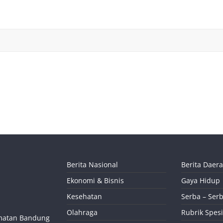
Berita Nasional
Berita Daer
Ekonomi & Bisnis
Gaya Hidup
Kesehatan
Serba – Serb
Olahraga
Rubrik Spesi
camatan Bandung