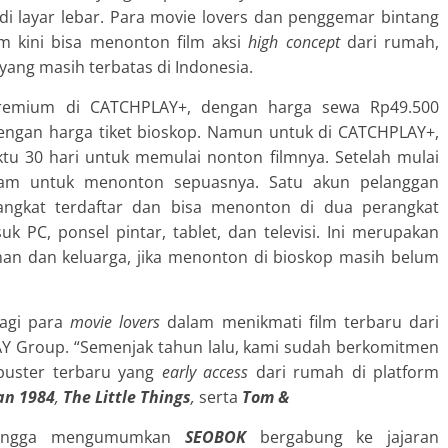
 di layar lebar. Para movie lovers dan penggemar bintang
 kini bisa menonton film aksi
high
concept
dari rumah,
yang masih terbatas di Indonesia.
remium di CATCHPLAY+, dengan harga sewa
Rp49.500
 dengan harga tiket bioskop. Namun untuk di CATCHPLAY+,
tu 30 hari untuk memulai nonton filmnya. Setelah mulai
am untuk menonton sepuasnya. Satu akun pelanggan
angkat terdaftar dan bisa menonton di dua perangkat
 PC, ponsel pintar, tablet, dan televisi. Ini merupakan
an dan keluarga, jika menonton di bioskop masih belum
bagi para
movie lovers
dalam menikmati film terbaru dari
 Group. “Semenjak tahun lalu, kami sudah berkomitmen
buster terbaru yang
early access
dari rumah di platform
n 1984
,
The Little Things
,
serta
Tom &
bangga mengumumkan
SEOBOK
bergabung ke jajaran