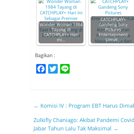
CATCHPLAY+
Wonder Woman 1984
Gandeng Sony
Tayang di
Pictures
CATCHPLAY+ Hari
Entertainment
Ini…
Untuk…
Bagikan :
F
T
Li
a
w
n
c
itt
e
e
er
b
←
Komisi IV : Program EBT Harus Dimak
o
Zulkifly Chaniago: Akibat Pandemi Cov
o
Jabar Tahun Lalu Tak Maksimal
→