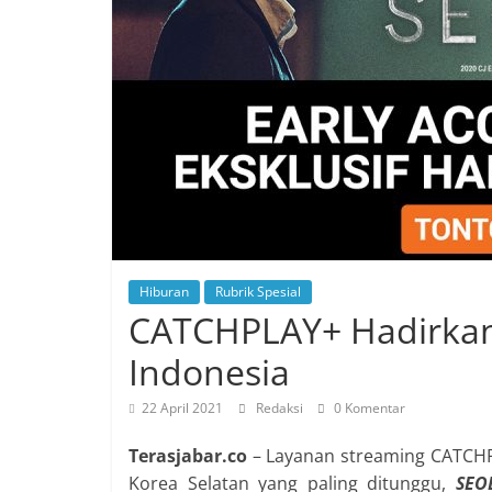
Hiburan
Rubrik Spesial
CATCHPLAY+ Hadirkan
Indonesia
22 April 2021
Redaksi
0 Komentar
Terasjabar.co
–
Layanan streaming CATCH
Korea Selatan yang paling ditunggu,
SEO