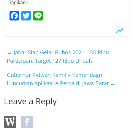
Bagikan :
F
T
Li
a
w
n
c
itt
e
e
er
b
←
Jabar Siap Gelar Bubos 2021: 100 Ribu
o
Partisipan, Target 127 Ribu Dhuafa
o
Gubernur Ridwan Kamil – Kemendagri
k
Luncurkan Aplikasi e-Perda di Jawa Barat
→
Leave a Reply