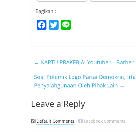
Bagikan :
F
T
Li
a
w
n
c
itt
e
e
er
b
←
KARTU PRAKERJA: Youtuber – Barber – 
o
Soal Polemik Logo Partai Demokrat, Ir
o
Penyalahgunaan Oleh Pihak Lain
→
k
Leave a Reply
Default Comments
Facebook Comments