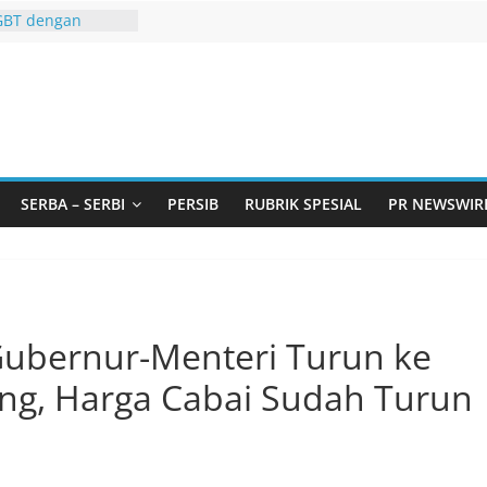
GBT dengan
i LGBT
Remaja, Solusi
asalah
urtadan Gandeng
lar Seminar
an Standarisasi
s Pemurtadan
 Ribu Anak
SERBA – SERBI
PERSIB
RUBRIK SPESIAL
PR NEWSWIR
ndung Barat Siap
URI Lewat
liwangi 2026
AKA AKU ADA
Gubernur-Menteri Turun ke
ng, Harga Cabai Sudah Turun