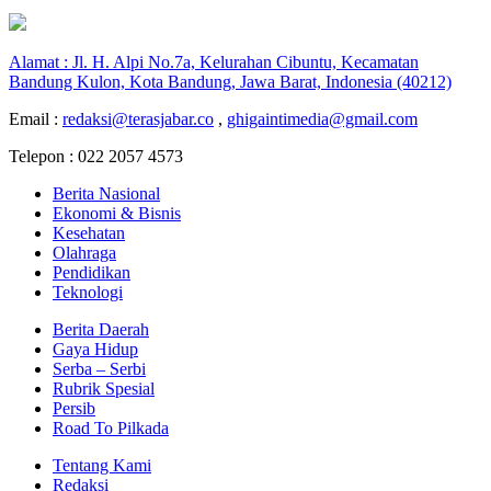
Alamat : Jl. H. Alpi No.7a, Kelurahan Cibuntu, Kecamatan
Bandung Kulon, Kota Bandung, Jawa Barat, Indonesia (40212)
Email :
redaksi@terasjabar.co
,
ghigaintimedia@gmail.com
Telepon : 022 2057 4573
Berita Nasional
Ekonomi & Bisnis
Kesehatan
Olahraga
Pendidikan
Teknologi
Berita Daerah
Gaya Hidup
Serba – Serbi
Rubrik Spesial
Persib
Road To Pilkada
Tentang Kami
Redaksi