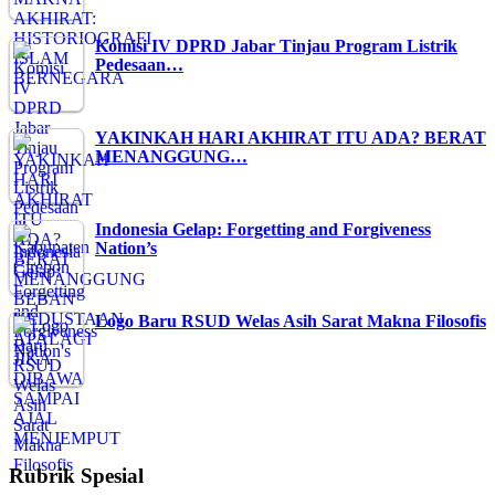
Komisi IV DPRD Jabar Tinjau Program Listrik
Pedesaan…
YAKINKAH HARI AKHIRAT ITU ADA? BERAT
MENANGGUNG…
Indonesia Gelap: Forgetting and Forgiveness
Nation’s
Logo Baru RSUD Welas Asih Sarat Makna Filosofis
Rubrik Spesial