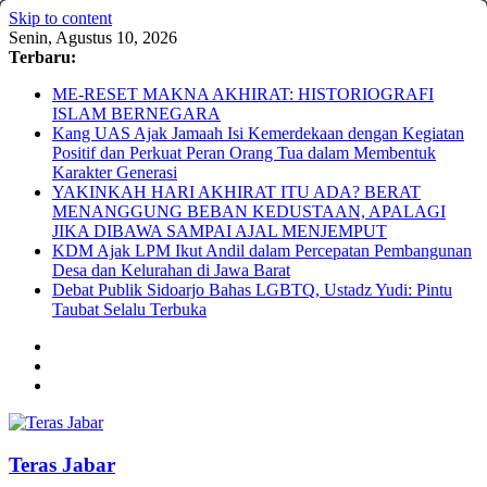
Skip to content
Senin, Agustus 10, 2026
Terbaru:
ME-RESET MAKNA AKHIRAT: HISTORIOGRAFI
ISLAM BERNEGARA
Kang UAS Ajak Jamaah Isi Kemerdekaan dengan Kegiatan
Positif dan Perkuat Peran Orang Tua dalam Membentuk
Karakter Generasi
YAKINKAH HARI AKHIRAT ITU ADA? BERAT
MENANGGUNG BEBAN KEDUSTAAN, APALAGI
JIKA DIBAWA SAMPAI AJAL MENJEMPUT
KDM Ajak LPM Ikut Andil dalam Percepatan Pembangunan
Desa dan Kelurahan di Jawa Barat
Debat Publik Sidoarjo Bahas LGBTQ, Ustadz Yudi: Pintu
Taubat Selalu Terbuka
Teras Jabar