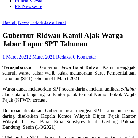
Rubrik Spesial
PR Newswire
Daerah
News
Tokoh Jawa Barat
Gubernur Ridwan Kamil Ajak Warga
Jabar Lapor SPT Tahunan
1 Maret 2021
2 Maret 2021
Redaksi
0 Komentar
Terasjabar.co
— Gubernur Jawa Barat Ridwan Kamil mengajak
seluruh warga Jabar wajib pajak melaporkan Surat Pemberitahuan
Tahunan (SPT) sebelum 31 Maret 2021.
Warga dapat melaporkan SPT secara daring melalui aplikasi
e-filling
atau datang langsung ke kantor pajak tempat Nomor Pokok Wajib
Pajak (NPWP) tercatat.
Demikian dikatakan Gubernur usai mengisi SPT Tahunan secara
daring disaksikan Kepala Kantor Wilayah Dirjen Pajak Kantor
Wilayah I Jawa Barat Erna Sulistyowati, di Gedung Pakuan
Bandung, Senin (1/3/2021).
“Melaporkan SPT tahunan kan kewajiban warga negara yang di