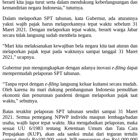
berarti kita juga turut serta dalam mendukung keberlangsungan dan
kemandirian negara Indonesia,” tuturnya.
Dalam melaporkan SPT tahunan, kata Gubernur, ada aturannya
yakni wajib pajak harus melaporkannya tepat waktu sebelum 31
Maret 2021. Dengan melaporkan tepat waktu, berarti warga Jabar
secara tidak langsung sudah membela negara.
“Mari kita melaksanakan kewajiban bela negara kita taat aturan dan
melaporkan pajak tepat pada waktunya sampai tanggal 31 Maret
2021,” ucapnya.
Gubernur pun mengungkapkan dengan adanya inovasi
e-filing
dapat
mempermudah pelaporan SPT tahunan.
“Tanpa repot dengan
e-filing
langsung keluar kuitansi secara mudah.
Oleh karena itu mari dukung pembangunan Indonesia pemulihan
ekonomi dan penurunan pandemi dengan melaporkan pajak taat
waktu,” sebutnya.
Batas terakhir pelaporan SPT tahunan sendiri sampai 31 Maret
2021. Semua pemegang NPWP individu maupun lembaga/badan
usaha, wajib lapor tepat waktu. Jika mengabaikan pelaporan, maka
sesuai UU 6/1983 tentang Ketentuan Umum dan Tata Cara
Perpajakan (KUP), akan ada sanksi mulai dari teguran tertulis
sampai denda Rp100.000 untuk WP perorangan dan Rp1.000.000