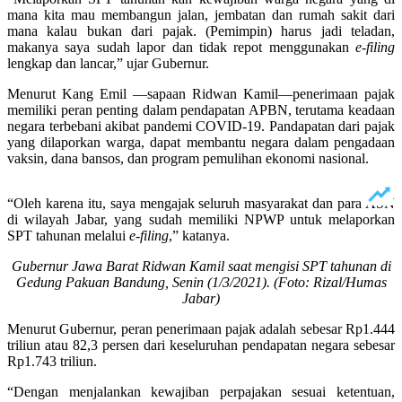
mana kita mau membangun jalan, jembatan dan rumah sakit dari
mana kalau bukan dari pajak. (Pemimpin) harus jadi teladan,
makanya saya sudah lapor dan tidak repot menggunakan
e-filing
lengkap dan lancar,” ujar Gubernur.
Menurut Kang Emil —sapaan Ridwan Kamil—penerimaan pajak
memiliki peran penting dalam pendapatan APBN, terutama keadaan
negara terbebani akibat pandemi COVID-19. Pandapatan dari pajak
yang dilaporkan warga, dapat membantu negara dalam pengadaan
vaksin, dana bansos, dan program pemulihan ekonomi nasional.
“Oleh karena itu, saya mengajak seluruh masyarakat dan para ASN
di wilayah Jabar, yang sudah memiliki NPWP untuk melaporkan
SPT tahunan melalui
e-filing
,” katanya.
Gubernur Jawa Barat Ridwan Kamil saat mengisi SPT tahunan di
Gedung Pakuan Bandung, Senin (1/3/2021). (Foto: Rizal/Humas
Jabar)
Menurut Gubernur, peran penerimaan pajak adalah sebesar Rp1.444
triliun atau 82,3 persen dari keseluruhan pendapatan negara sebesar
Rp1.743 triliun.
“Dengan menjalankan kewajiban perpajakan sesuai ketentuan,