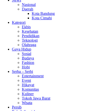
News
Nasional
Daerah
Kota Bandung
Kota Cimahi
Kategori
Ekbis
Kesehatan
Pendidikan
Teknologi
Olahraga
Gaya Hidup
Sosial
Budaya
Fashion
Hobi
Serba – Serbi
Entertainment
Event
Hikayat
Komunitas
Kuliner
Tokoh Jawa Barat
Wisata
Persib