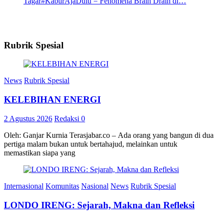
Tagar#KaburAjaDulu = Fenomena Brain Drain di…
Rubrik Spesial
News
Rubrik Spesial
KELEBIHAN ENERGI
2 Agustus 2026
Redaksi
0
Oleh: Ganjar Kurnia Terasjabar.co – Ada orang yang bangun di dua
pertiga malam bukan untuk bertahajud, melainkan untuk
memastikan siapa yang
Internasional
Komunitas
Nasional
News
Rubrik Spesial
LONDO IRENG: Sejarah, Makna dan Refleksi