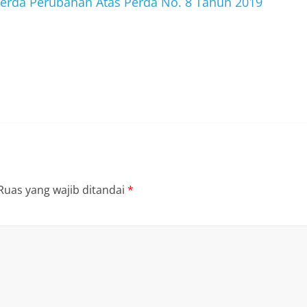
erda Perubahan Atas Perda No. 8 Tahun 2019
Ruas yang wajib ditandai
*