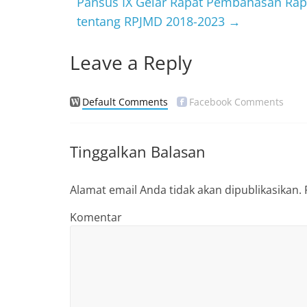
Pansus IX Gelar Rapat Pembahasan Rap
o
tentang RPJMD 2018-2023
→
k
Leave a Reply
Default Comments
Facebook Comments
Tinggalkan Balasan
Alamat email Anda tidak akan dipublikasikan.
Komentar