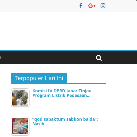
E
Terpopuler Hari Ini
Komisi IV DPRD Jabar Tinjau
Program Listrik Pedesaan…
“qod sabaktum sabkon baida”:
Nasib…