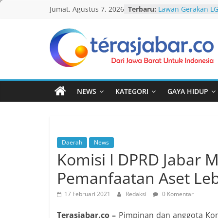
Skip
Jumat, Agustus 7, 2026
Terbaru:
Lawan Gerakan L
to
Terbitkan UU Anti
Darurat HIV pada 
content
tak Menyentuh M
Komnas Anti Pem
Teras
Dewan Dakwah Ge
Nasional, Rumusk
Jabar
Penanganan Kasu
Cetak Sejarah, 20
NEWS
KATEGORI
GAYA HIDUP
PAUD/TK/RA di Ba
Pecahkan Rekor M
Festival Tunas Sil
AKU NGONTÉN MA
Daerah
News
Komisi I DPRD Jabar 
Pemanfaatan Aset Leb
17 Februari 2021
Redaksi
0 Komentar
Terasjabar.co –
Pimpinan dan anggota Komi