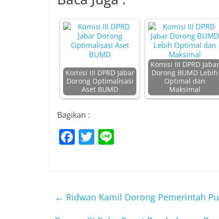
Komisi III DPRD Jaba
Komisi III DPRD Jabar
Dorong BUMD Lebih
Dorong Optimalisasi
Optimal dan
Aset BUMD
Maksimal
Bagikan :
F
T
Li
a
w
n
c
itt
e
e
er
b
←
Ridwan Kamil Dorong Pemerintah Pu
o