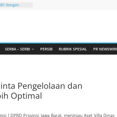
GBT dengan
 LGBT
Remaja, Solusi
asalah
urtadan Gandeng
lar Seminar
an Standarisasi
s Pemurtadan
 Ribu Anak
SERBA – SERBI
PERSIB
RUBRIK SPESIAL
PR NEWSWIR
ndung Barat Siap
URI Lewat
iwangi 2026
KA AKU ADA
Minta Pengelolaan dan
ih Optimal
si l DPRD Provinsi Jawa Barat, meninjau Aset Villa Dinas