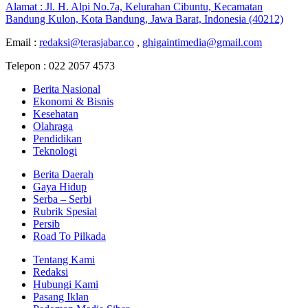
Alamat : Jl. H. Alpi No.7a, Kelurahan Cibuntu, Kecamatan
Bandung Kulon, Kota Bandung, Jawa Barat, Indonesia (40212)
Email :
redaksi@terasjabar.co
,
ghigaintimedia@gmail.com
Telepon : 022 2057 4573
Berita Nasional
Ekonomi & Bisnis
Kesehatan
Olahraga
Pendidikan
Teknologi
Berita Daerah
Gaya Hidup
Serba – Serbi
Rubrik Spesial
Persib
Road To Pilkada
Tentang Kami
Redaksi
Hubungi Kami
Pasang Iklan