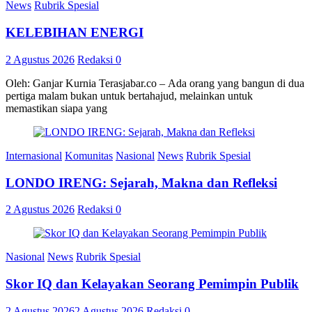
News
Rubrik Spesial
KELEBIHAN ENERGI
2 Agustus 2026
Redaksi
0
Oleh: Ganjar Kurnia Terasjabar.co – Ada orang yang bangun di dua
pertiga malam bukan untuk bertahajud, melainkan untuk
memastikan siapa yang
Internasional
Komunitas
Nasional
News
Rubrik Spesial
LONDO IRENG: Sejarah, Makna dan Refleksi
2 Agustus 2026
Redaksi
0
Nasional
News
Rubrik Spesial
Skor IQ dan Kelayakan Seorang Pemimpin Publik
2 Agustus 2026
2 Agustus 2026
Redaksi
0